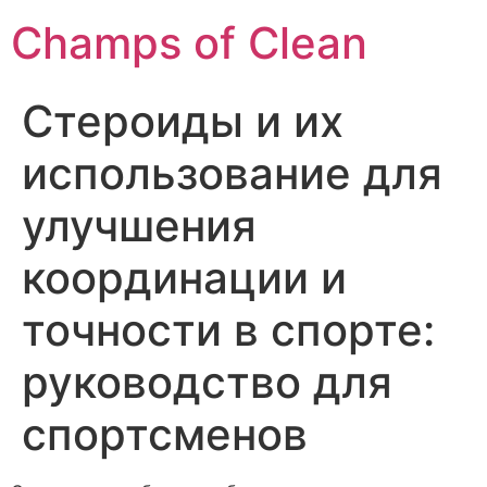
Champs of Clean
Стероиды и их
использование для
улучшения
координации и
точности в спорте:
руководство для
спортсменов