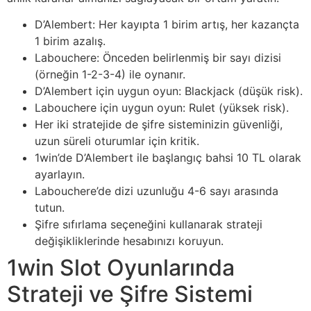
D’Alembert: Her kayıpta 1 birim artış, her kazançta
1 birim azalış.
Labouchere: Önceden belirlenmiş bir sayı dizisi
(örneğin 1-2-3-4) ile oynanır.
D’Alembert için uygun oyun: Blackjack (düşük risk).
Labouchere için uygun oyun: Rulet (yüksek risk).
Her iki stratejide de şifre sisteminizin güvenliği,
uzun süreli oturumlar için kritik.
1win’de D’Alembert ile başlangıç bahsi 10 TL olarak
ayarlayın.
Labouchere’de dizi uzunluğu 4-6 sayı arasında
tutun.
Şifre sıfırlama seçeneğini kullanarak strateji
değişikliklerinde hesabınızı koruyun.
1win Slot Oyunlarında
Strateji ve Şifre Sistemi