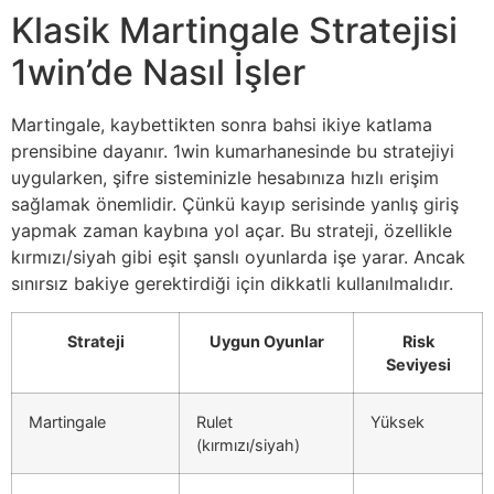
Klasik Martingale Stratejisi
1win’de Nasıl İşler
Martingale, kaybettikten sonra bahsi ikiye katlama
prensibine dayanır. 1win kumarhanesinde bu stratejiyi
uygularken, şifre sisteminizle hesabınıza hızlı erişim
sağlamak önemlidir. Çünkü kayıp serisinde yanlış giriş
yapmak zaman kaybına yol açar. Bu strateji, özellikle
kırmızı/siyah gibi eşit şanslı oyunlarda işe yarar. Ancak
sınırsız bakiye gerektirdiği için dikkatli kullanılmalıdır.
Strateji
Uygun Oyunlar
Risk
Seviyesi
Martingale
Rulet
Yüksek
(kırmızı/siyah)