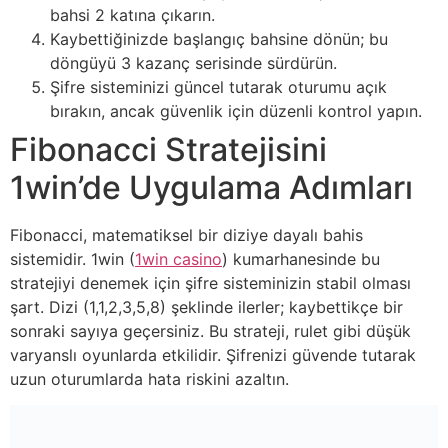
bahsi 2 katına çıkarın.
Kaybettiğinizde başlangıç bahsine dönün; bu
döngüyü 3 kazanç serisinde sürdürün.
Şifre sisteminizi güncel tutarak oturumu açık
bırakın, ancak güvenlik için düzenli kontrol yapın.
Fibonacci Stratejisini
1win’de Uygulama Adımları
Fibonacci, matematiksel bir diziye dayalı bahis
sistemidir. 1win (
1win casino
) kumarhanesinde bu
stratejiyi denemek için şifre sisteminizin stabil olması
şart. Dizi (1,1,2,3,5,8) şeklinde ilerler; kaybettikçe bir
sonraki sayıya geçersiniz. Bu strateji, rulet gibi düşük
varyanslı oyunlarda etkilidir. Şifrenizi güvende tutarak
uzun oturumlarda hata riskini azaltın.