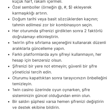
küçük harf, rakam içermeli.
Özel semboller (örneğin @, #, $) ekleyerek
karmaşıklığı artırın.
Doğum tarihi veya basit sözcüklerden kaçının;
tahmin edilmesi zor bir kombinasyon seçin.
Her oturumda şifrenizi girdikten sonra 2 faktörlü
doğrulamayı etkinleştirin.
1win’in şifre sıfırlama seçeneğini kullanarak düzenli
aralıklarla güncelleme yapın.
Farklı platformlarda aynı şifreyi kullanmayın, her
hesap için benzersiz olsun.
Şifrenizi bir yere not etmeyin; güvenli bir şifre
yöneticisi tercih edin.
Oturumu kapattıktan sonra tarayıcınızın önbelleğini
temizleyin.
1win casino üzerinde oyun oynarken, şifre
sisteminizin güncel olduğundan emin olun.
Bir saldırı şüphesi varsa hemen şifrenizi değiştirin
ve destek ekibine bildirin.