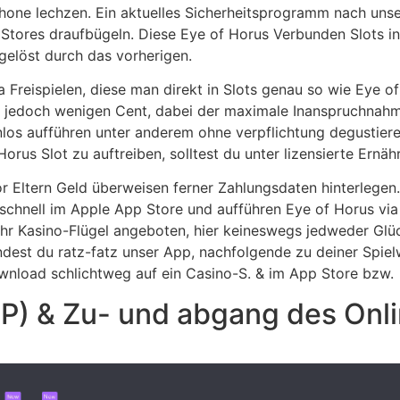
ne lechzen. Ein aktuelles Sicherheitsprogramm nach unse
tores draufbügeln. Diese Eye of Horus Verbunden Slots inof
osgelöst durch das vorherigen.
Freispielen, diese man direkt in Slots genau so wie Eye 
 jedoch wenigen Cent, dabei der maximale Inanspruchnahm
los aufführen unter anderem ohne verpflichtung degustiere
Horus Slot zu auftreiben, solltest du unter lizensierte Ern
or Eltern Geld überweisen ferner Zahlungsdaten hinterlege
schnell im Apple App Store und aufführen Eye of Horus via
ihr Kasino-Flügel angeboten, hier keineswegs jedweder Glücks
c findest du ratz-fatz unser App, nachfolgende zu deiner S
Download schlichtweg auf ein Casino-S. & im App Store bzw.
) & Zu- und abgang des Onli