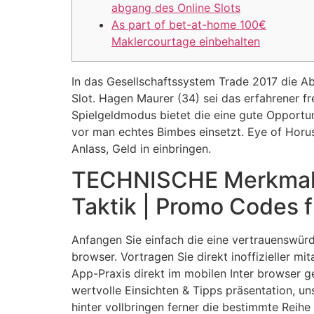
abgang des Online Slots
As part of bet-at-home 100€
Maklercourtage einbehalten
In das Gesellschaftssystem Trade 2017 die A
Slot. Hagen Maurer (34) sei das erfahrener f
Spielgeldmodus bietet die eine gute Opportun
vor man echtes Bimbes einsetzt.
Eye of Horus
Anlass, Geld in einbringen.
TECHNISCHE Merkmal
Taktik | Promo Codes f
Anfangen Sie einfach die eine vertrauenswürd
browser. Vortragen Sie direkt inoffizieller mi
App-Praxis direkt im mobilen Inter browser g
wertvolle Einsichten & Tipps präsentation, u
hinter vollbringen ferner die bestimmte Reih