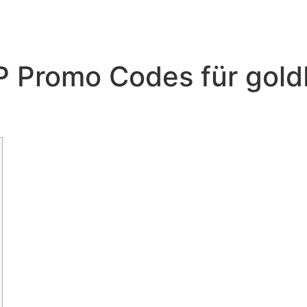
P Promo Codes für gold
g