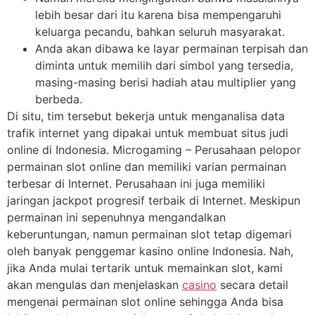
lebih besar dari itu karena bisa mempengaruhi
keluarga pecandu, bahkan seluruh masyarakat.
Anda akan dibawa ke layar permainan terpisah dan
diminta untuk memilih dari simbol yang tersedia,
masing-masing berisi hadiah atau multiplier yang
berbeda.
Di situ, tim tersebut bekerja untuk menganalisa data
trafik internet yang dipakai untuk membuat situs judi
online di Indonesia. Microgaming – Perusahaan pelopor
permainan slot online dan memiliki varian permainan
terbesar di Internet. Perusahaan ini juga memiliki
jaringan jackpot progresif terbaik di Internet. Meskipun
permainan ini sepenuhnya mengandalkan
keberuntungan, namun permainan slot tetap digemari
oleh banyak penggemar kasino online Indonesia. Nah,
jika Anda mulai tertarik untuk memainkan slot, kami
akan mengulas dan menjelaskan
casino
secara detail
mengenai permainan slot online sehingga Anda bisa