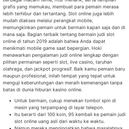
grafis yang memukau, membuat para pemain merasa
lebih terhibur dan tertantang. Slot online juga lebih
mudah diakses melalui perangkat mobile,
memungkinkan pemain untuk bermain kapan saja dan di
mana saja. Bagian terbaik tentang bermain judi slot
online di tahun 2019 adalah bahwa Anda dapat
menikmati mobile game saat bepergian. Hoki
menawarkan pengalaman judi online lengkap dengan
pilihan permainan seperti slot, live casino, taruhan
olahraga, dan jackpot progresif. Baik kamu pemain baru
maupun profesional, inilah tempat yang tepat untuk
menguji keberuntungan dan meraih kemenangan tanpa
batas di dunia hiburan kasino online.
Untuk bermain, cukup menekan tombol spin di
mesin yang terpampang di layar telepon.
Itu berarti dari 100 koin, 95 kembali ke pemain judi
slot online uang asli dari waktu ke waktu.
Namun mereka mengingatkan bahwa masalahnya