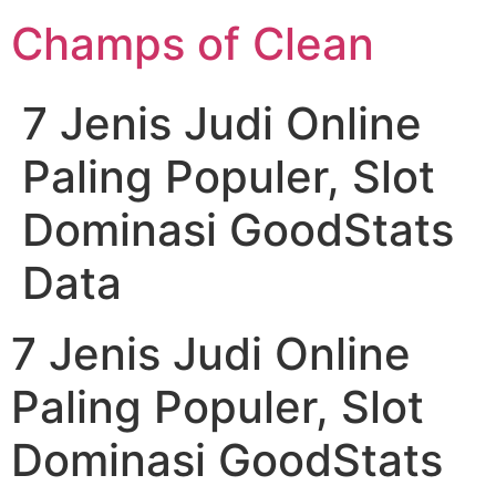
Champs of Clean
7 Jenis Judi Online
Paling Populer, Slot
Dominasi GoodStats
Data
7 Jenis Judi Online
Paling Populer, Slot
Dominasi GoodStats