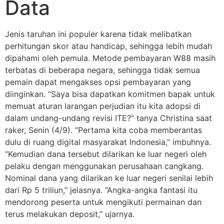
Data
Jenis taruhan ini populer karena tidak melibatkan
perhitungan skor atau handicap, sehingga lebih mudah
dipahami oleh pemula. Metode pembayaran W88 masih
terbatas di beberapa negara, sehingga tidak semua
pemain dapat mengakses opsi pembayaran yang
diinginkan. “Saya bisa dapatkan komitmen bapak untuk
memuat aturan larangan perjudian itu kita adopsi di
dalam undang-undang revisi ITE?” tanya Christina saat
raker, Senin (4/9). “Pertama kita coba memberantas
dulu di ruang digital masyarakat Indonesia,” imbuhnya.
“Kemudian dana tersebut dilarikan ke luar negeri oleh
pelaku dengan menggunakan perusahaan cangkang.
Nominal dana yang dilarikan ke luar negeri senilai lebih
dari Rp 5 triliun,” jelasnya. “Angka-angka fantasi itu
mendorong peserta untuk mengikuti permainan dan
terus melakukan deposit,” ujarnya.