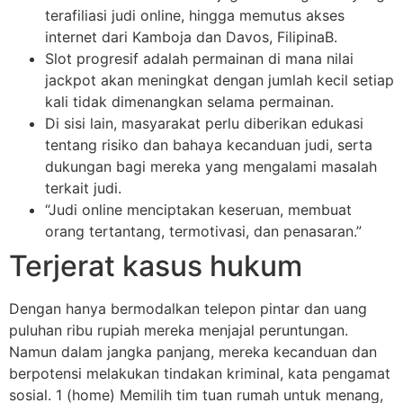
terafiliasi judi online, hingga memutus akses
internet dari Kamboja dan Davos, FilipinaB.
Slot progresif adalah permainan di mana nilai
jackpot akan meningkat dengan jumlah kecil setiap
kali tidak dimenangkan selama permainan.
Di sisi lain, masyarakat perlu diberikan edukasi
tentang risiko dan bahaya kecanduan judi, serta
dukungan bagi mereka yang mengalami masalah
terkait judi.
“Judi online menciptakan keseruan, membuat
orang tertantang, termotivasi, dan penasaran.”
Terjerat kasus hukum
Dengan hanya bermodalkan telepon pintar dan uang
puluhan ribu rupiah mereka menjajal peruntungan.
Namun dalam jangka panjang, mereka kecanduan dan
berpotensi melakukan tindakan kriminal, kata pengamat
sosial. 1 (home) Memilih tim tuan rumah untuk menang,