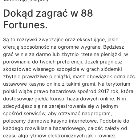
Dokąd zagrać w 88
Fortunes.
Są to rozrywki zwyczajne oraz ekscytujące, jakie
oferują sposobność na ogromne wygrane. Będziesz
grać w nie za darmo lub zbytnio rzetelne pieniążki, w
porównaniu do twoich preferencji. Jeżeli pragniesz
skosztować własnego szczęścia w grach siódemki
zbytnio prawdziwe pieniążki, masz obowiązek odnaleźć
ustawowe kasyno online z takimi grami. Na terytorium
polski wiąże prawo hazardowa spośród 2017 rok, która
dostosowuje giełda konsol hazardowych online. Nim
zdecydujesz się na zarejestrowania się w jednym
spośród serwisów, aby otrzymać nadprogram,
polecamy darmowe kasyno internetowe. Podobnie do
każdego rozwikłania hazardowego, całość zależy od
czasu algorytmów elektronicznych jak i również