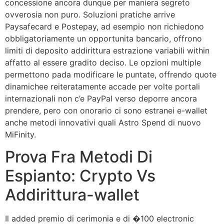
concessione ancora dunque per maniera segreto
ovverosia non puro. Soluzioni pratiche arrive
Paysafecard e Postepay, ad esempio non richiedono
obbligatoriamente un opportunita bancario, offrono
limiti di deposito addirittura estrazione variabili within
affatto al essere gradito deciso. Le opzioni multiple
permettono pada modificare le puntate, offrendo quote
dinamichee reiteratamente accade per volte portali
internazionali non c’e PayPal verso deporre ancora
prendere, pero con onorario ci sono estranei e-wallet
anche metodi innovativi quali Astro Spend di nuovo
MiFinity.
Prova Fra Metodi Di
Espianto: Crypto Vs
Addirittura-wallet
Il added premio di cerimonia e di �100 electronic