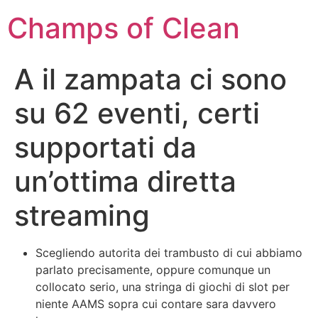
Champs of Clean
A il zampata ci sono
su 62 eventi, certi
supportati da
un’ottima diretta
streaming
Scegliendo autorita dei trambusto di cui abbiamo
parlato precisamente, oppure comunque un
collocato serio, una stringa di giochi di slot per
niente AAMS sopra cui contare sara davvero