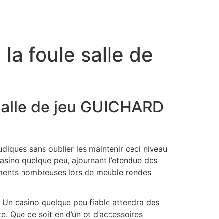
 la foule salle de
Salle de jeu GUICHARD
diques sans oublier les maintenir ceci niveau
casino quelque peu, ajournant l’etendue des
gnements nombreuses lors de meuble rondes
rs. Un casino quelque peu fiable attendra des
. Que ce soit en d’un ot d’accessoires