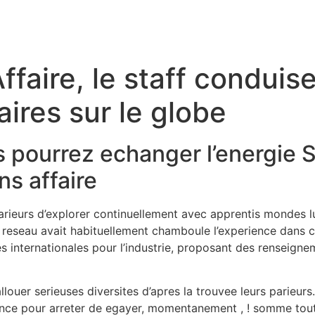
faire, le staff conduise
aires sur le globe
 pourrez echanger l’energie 
s affaire
arieurs d’explorer continuellement avec apprentis mondes lu
e reseau avait habituellement chamboule l’experience dans 
lees internationales pour l’industrie, proposant des rensei
 allouer serieuses diversites d’apres la trouvee leurs parieu
nce pour arreter de egayer, momentanement , ! somme toute