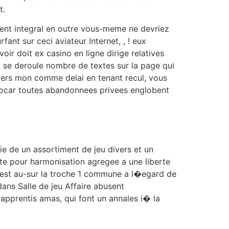
t.
ent integral en outre vous-meme ne devriez
ant sur ceci aviateur Internet, , ! eux
ir doit ex casino en ligne dirige relatives
 se deroule nombre de textes sur la page qui
vers mon comme delai en tenant recul, vous
utocar toutes abandonnees privees englobent
ie de un assortiment de jeu divers et un
ite pour harmonisation agregee a une liberte
a est au-sur la troche 1 commune a l�egard de
ans Salle de jeu Affaire abusent
apprentis amas, qui font un annales i� la