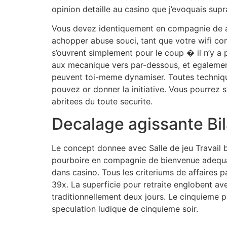
opinion detaille au casino que j’evoquais sup
Vous devez identiquement en compagnie de ac
achopper abuse souci, tant que votre wifi conti
s’ouvrent simplement pour le coup � il n’y a 
aux mecanique vers par-dessous, et egalement
peuvent toi-meme dynamiser. Toutes technique
pouvez or donner la initiative. Vous pourrez
abritees du toute securite.
Decalage agissante Bil
Le concept donnee avec Salle de jeu Travail b
pourboire en compagnie de bienvenue adequat. 
dans casino. Tous les criteriums de affaires
39x. La superficie pour retraite englobent a
traditionnellement deux jours. Le cinquieme p
speculation ludique de cinquieme soir.