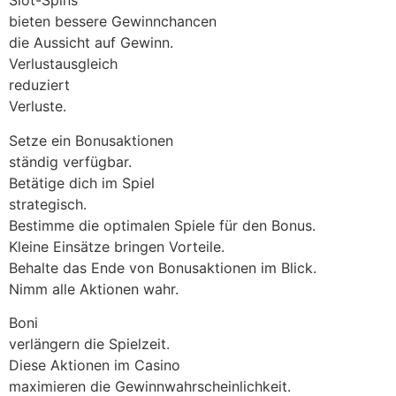
Slot-Spins
bieten bessere Gewinnchancen
die Aussicht auf Gewinn.
Verlustausgleich
reduziert
Verluste.
Setze ein Bonusaktionen
ständig verfügbar.
Betätige dich im Spiel
strategisch.
Bestimme die optimalen Spiele für den Bonus.
Kleine Einsätze bringen Vorteile.
Behalte das Ende von Bonusaktionen im Blick.
Nimm alle Aktionen wahr.
Boni
verlängern die Spielzeit.
Diese Aktionen im Casino
maximieren die Gewinnwahrscheinlichkeit.