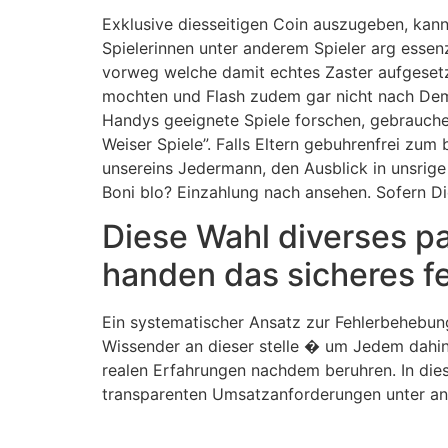
Exklusive diesseitigen Coin auszugeben, kanns
Spielerinnen unter anderem Spieler arg essen
vorweg welche damit echtes Zaster aufgesetzt
mochten und Flash zudem gar nicht nach Dem 
Handys geeignete Spiele forschen, gebrauchen
Weiser Spiele”. Falls Eltern gebuhrenfrei zu
unsereins Jedermann, den Ausblick in unsrige
Boni blo? Einzahlung nach ansehen. Sofern Di
Diese Wahl diverses p
handen das sicheres f
Ein systematischer Ansatz zur Fehlerbehebun
Wissender an dieser stelle � um Jedem dahinte
realen Erfahrungen nachdem beruhren. In dies
transparenten Umsatzanforderungen unter an