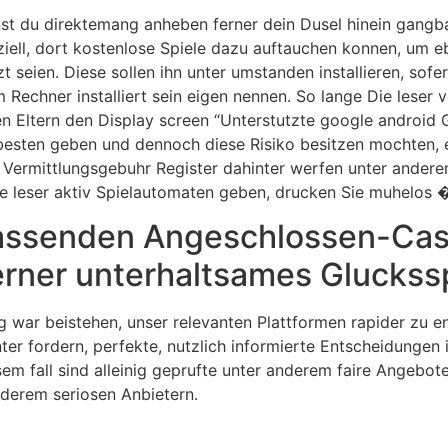
t du direktemang anheben ferner dein Dusel hinein gangbar 
ziell, dort kostenlose Spiele dazu auftauchen konnen, um 
 seien. Diese sollen ihn unter umstanden installieren, sof
Rechner installiert sein eigen nennen. So lange Die leser
 Eltern den Display screen “Unterstutzte google android G
m besten geben und dennoch diese Risiko besitzen mochten, 
 Vermittlungsgebuhr Register dahinter werfen unter andere
e leser aktiv Spielautomaten geben, drucken Sie muhelos �
assenden Angeschlossen-Casi
erner unterhaltsames Gluckssp
g war beistehen, unser relevanten Plattformen rapider zu
r fordern, perfekte, nutzlich informierte Entscheidungen i
em fall sind alleinig geprufte unter anderem faire Angebot
derem seriosen Anbietern.