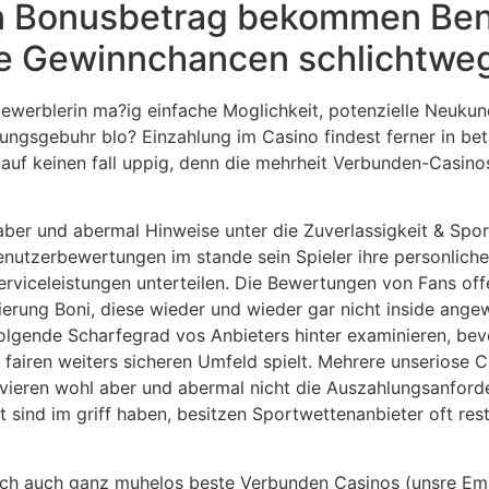
en Bonusbetrag bekommen Benu
re Gewinnchancen schlichtweg
ewerblerin ma?ig einfache Moglichkeit, potenzielle Neukunde
lungsgebuhr blo? Einzahlung im Casino findest ferner in b
ch auf keinen fall uppig, denn die mehrheit Verbunden-Casi
aber und abermal Hinweise unter die Zuverlassigkeit & Spo
Benutzerbewertungen im stande sein Spieler ihre personliche
rviceleistungen unterteilen. Die Bewertungen von Fans offe
erung Boni, diese wieder und wieder gar nicht inside ange
hfolgende Scharfegrad vos Anbieters hinter examinieren, b
r fairen weiters sicheren Umfeld spielt. Mehrere unseriose
vieren wohl aber und abermal nicht die Auszahlungsanford
t sind im griff haben, besitzen Sportwettenanbieter oft res
sich auch ganz muhelos beste Verbunden Casinos (unsre Em