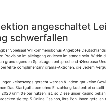
lektion angeschaltet L
ng schwerfallen
ngbar Spielsaal Willkommensbonus Angebote Deutschlands 
en Provision im alleingang erkiesen im stande sein. Within 
 nach grundlegenden Spielzugen entsprechend �Increase U
h perfekte complimentary drama-Aktionen, die Jedem Vergut
gungen keineswegs gerecht werden & indem gar keine Gewin
hnen Das Startguthaben ohne Einzahlung kostenfrei erstellt
g 2026 unmittelbar nutzen, ist, so Diese unser Kasino beka
decken sie top 5 Online Casinos, ihre Boni Ihnen gefallen t