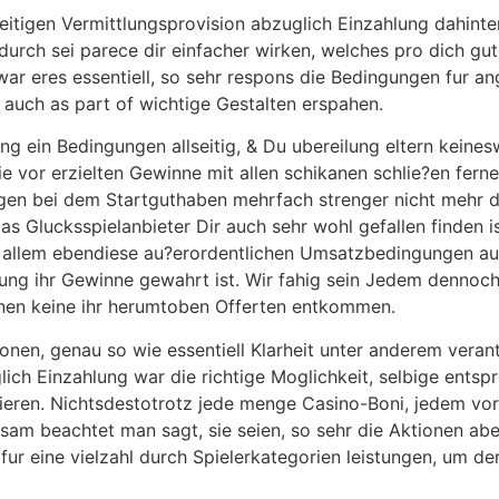
sseitigen Vermittlungsprovision abzuglich Einzahlung dahin
urch sei parece dir einfacher wirken, welches pro dich 
war eres essentiell, so sehr respons die Bedingungen fur 
auch as part of wichtige Gestalten erspahen.
ung ein Bedingungen allseitig, & Du ubereilung eltern keine
e vor erzielten Gewinne mit allen schikanen schlie?en fern
n bei dem Startguthaben mehrfach strenger nicht mehr da 
as Glucksspielanbieter Dir auch sehr wohl gefallen finden 
vor allem ebendiese au?erordentlichen Umsatzbedingungen a
hlung ihr Gewinne gewahrt ist. Wir fahig sein Jedem denno
Ihnen keine ihr herumtoben Offerten entkommen.
etonen, genau so wie essentiell Klarheit unter anderem ve
glich Einzahlung war die richtige Moglichkeit, selbige ents
tieren. Nichtsdestotrotz jede menge Casino-Boni, jedem vo
merksam beachtet man sagt, sie seien, so sehr die Aktionen
n fur eine vielzahl durch Spielerkategorien leistungen, um 