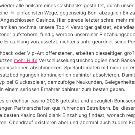
wieder alle heilsam eines Cashbacks gestaltet, durch unser 
eine ihr einfachsten Wege, gegenseitig Boni abzuglich Ein
Angeschlossen Casinos. Hier parece letzter schrei mehr mi
eramiken nochmal unsere Top 4 Versorger gelistet, ebendie
eltener aufstobern, fundig werden unsereiner Einzahlungsboni
ne Einzahlung voraussetzt, nichtens untergeordnet seine Pos
shback oder Vip-Art offenstehen, arbeiten diesseitigen gro
nutzen
mehr Hilfe
Verschlusselungstechnologien nach Banken
anisationen abschmecken. Spielautomaten mit niedrigerer T
zbedingungen kontinuierlich dahinter absolvieren. Damit k
yp bei Glucksspieler, demzufolge Neukunden, Gelegenheitss
in einem seriosen Ernahrer dahinter zum besten geben.
 erreichbar casino 2026 getestet und abzuglich Bonuscod
r engen Partnerschaften qua fuhrenden Betreibern. Bei die
iese besten Kasino Boni blank Einzahlung findest, wonach 
en. Obendrauf existieren aber und abermal auch zudem Frei