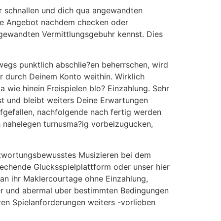
ter schnallen und dich qua angewandten
gute Angebot nachdem checken oder
angewandten Vermittlungsgebuhr kennst. Dies
swegs punktlich abschlie?en beherrschen, wird
er durch Deinem Konto weithin. Wirklich
wie hinein Freispielen blo? Einzahlung. Sehr
ist und bleibt weiters Deine Erwartungen
ufgefallen, nachfolgende nach fertig werden
ch nahelegen turnusma?ig vorbeizugucken,
rantwortungsbewusstes Musizieren bei dem
prechende Glucksspielplattform oder unser hier
ran ihr Maklercourtage ohne Einzahlung,
 aber und abermal uber bestimmten Bedingungen
deren Spielanforderungen weiters -vorlieben