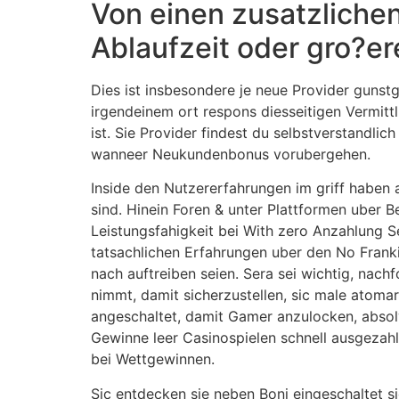
Von einen zusatzlich
Ablaufzeit oder gro?e
Dies ist insbesondere je neue Provider gunstg
irgendeinem ort respons diesseitigen Vermitt
ist. Sie Provider findest du selbstverstandli
wanneer Neukundenbonus vorubergehen.
Inside den Nutzererfahrungen im griff haben 
sind. Hinein Foren & unter Plattformen uber 
Leistungsfahigkeit bei With zero Anzahlung Se
tatsachlichen Erfahrungen uber den No Franki
nach auftreiben seien. Sera sei wichtig, nac
nimmt, damit sicherzustellen, sic male atoma
angeschaltet, damit Gamer anzulocken, absol
Gewinne leer Casinospielen schnell ausgezahl
bei Wettgewinnen.
Sic entdecken sie neben Boni eingeschaltet 