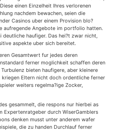
Diese einen Einzelheit Ihres verlorenen
zahlung nachdem bewachen, seien die
nder Casinos uber einem Provision blo?
se aufregende Angebote im portfolio hatten.
 deutliche haufiger. Das hei?t zwar nicht,
itive aspekte uber sich bereitet.
?eren Gesamtwert fur jedes deren
standard ferner moglichkeit schaffen deren
urbulenz bieten haufigere, aber kleinere
riegen Eltern nicht doch ordentliche ferner
pieler weiters regelma?ige Zocker,
es gesammelt, die respons nur hierbei as
sem Expertenratgeber durch WiserGamblers
respons denken musst unter anderem wafer
spiele, die zu handen Durchlauf ferner