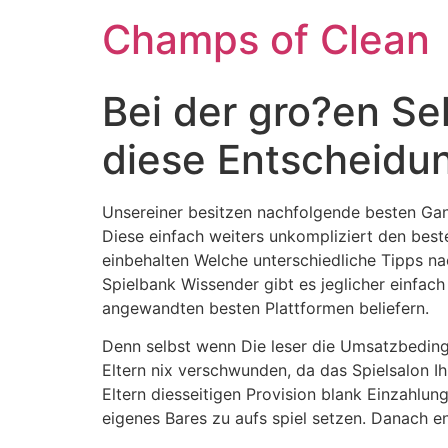
Champs of Clean
Bei der gro?en Se
diese Entscheidu
Unsereiner besitzen nachfolgende besten Ga
Diese einfach weiters unkompliziert den best
einbehalten Welche unterschiedliche Tipps
Spielbank Wissender gibt es jeglicher einfac
angewandten besten Plattformen beliefern.
Denn selbst wenn Die leser die Umsatzbedin
Eltern nix verschwunden, da das Spielsalon I
Eltern diesseitigen Provision blank Einzahlun
eigenes Bares zu aufs spiel setzen. Danach ent