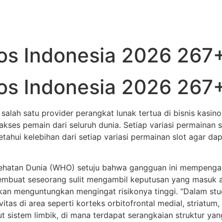
nos Indonesia 2026 267
nos Indonesia 2026 267
lah satu provider perangkat lunak tertua di bisnis kasino 
akses pemain dari seluruh dunia. Setiap variasi permainan 
getahui kelebihan dari setiap variasi permainan slot agar 
hatan Dunia (WHO) setuju bahwa gangguan ini mempengaruh
embuat seseorang sulit mengambil keputusan yang masuk ak
an menguntungkan mengingat risikonya tinggi. “Dalam stu
s di area seperti korteks orbitofrontal medial, striatum, 
but sistem limbik, di mana terdapat serangkaian struktur y