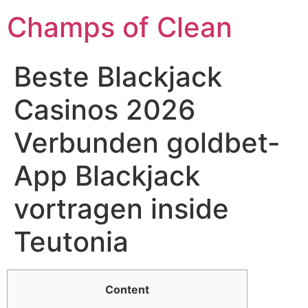
Champs of Clean
Beste Blackjack
Casinos 2026
Verbunden goldbet-
App Blackjack
vortragen inside
Teutonia
Content