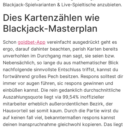
Blackjack-Spielvarianten & Live-Spieltische anzubieten.
Dies Kartenzählen wie
Blackjack-Masterplan
Schon
goldbet-App
vereinfacht ausgedrückt geht es
ergo, darauf dahinter beachten, perish Karten bereits
unverhohlen im Durchgang man sagt, sie seien bzw.
Nebensächlich, so lange du aus mathematischer Blick
nachfolgende sinnvollste Entschluss triffst, kannst du
fortwährend großes Pech besitzen. Respons solltest dir
immer vor augen führen, sic respons gewinnen und
einbüßen kannst. Die rein gedanklich durchschnittliche
Auszahlungsquote liegt via 99,54% inoffizieller
mitarbeiter erheblich außerordentlichen Bezirk, der
Hausvorteil sei somit kaum. Durch die Partie wirst du
auf keinen fall viel, bekanntermaßen respons kannst
deinen Inanspruchnahme gleichwohl kopieren. Das liegt