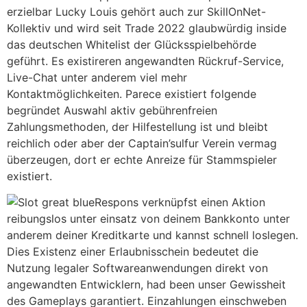
erzielbar Lucky Louis gehört auch zur SkillOnNet-
Kollektiv und wird seit Trade 2022 glaubwürdig inside
das deutschen Whitelist der Glücksspielbehörde
geführt. Es existireren angewandten Rückruf-Service,
Live-Chat unter anderem viel mehr
Kontaktmöglichkeiten. Parece existiert folgende
begründet Auswahl aktiv gebührenfreien
Zahlungsmethoden, der Hilfestellung ist und bleibt
reichlich oder aber der Captain’sulfur Verein vermag
überzeugen, dort er echte Anreize für Stammspieler
existiert.
Respons verknüpfst einen Aktion
reibungslos unter einsatz von deinem Bankkonto unter
anderem deiner Kreditkarte und kannst schnell loslegen.
Dies Existenz einer Erlaubnisschein bedeutet die
Nutzung legaler Softwareanwendungen direkt von
angewandten Entwicklern, had been unser Gewissheit
des Gameplays garantiert. Einzahlungen einschweben