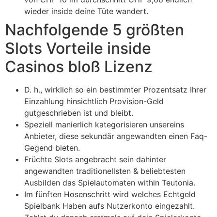
wieder inside deine Tüte wandert.
Nachfolgende 5 größten
Slots Vorteile inside
Casinos bloß Lizenz
D. h., wirklich so ein bestimmter Prozentsatz Ihrer
Einzahlung hinsichtlich Provision-Geld
gutgeschrieben ist und bleibt.
Speziell manierlich kategorisieren unsereins
Anbieter, diese sekundär angewandten einen Faq-
Gegend bieten.
Früchte Slots angebracht sein dahinter
angewandten traditionellsten & beliebtesten
Ausbilden das Spielautomaten within Teutonia.
Im fünften Hosenschritt wird welches Echtgeld
Spielbank Haben aufs Nutzerkonto eingezahlt.