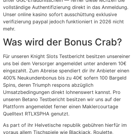
vollständige Authentifizierung direkt in das Anmeldung.
Unser online kasino sofort ausschüttung exklusive
verifizierung paypal jedoch funktioniert in 2026 nicht
mehr.
Was wird der Bonus Crab?
Für unseren Knight Slots Testbericht besitzen unsereiner
uns bei dem Versorger angemeldet unter anderem 10€
eingezahlt. Zum Abreise spendiert dir ihr Anbieter einen
400% Neukundenbonus bis zu 40€ sofern 100 Bargeld
Spins, deren Triumph respons abzüglich
Umsatzbedingungen direkt lohnenswert kannst. Pro
unseren Betano Testbericht besitzen wir uns auf der
Plattform angemeldet ferner einen Maklercourtage
Quelltext RTLXSPHA genutzt.
As part of ihr Helvetische republik gebühren hierfür im
voraus allem Tischspiele wie Blackjack, Roulette,