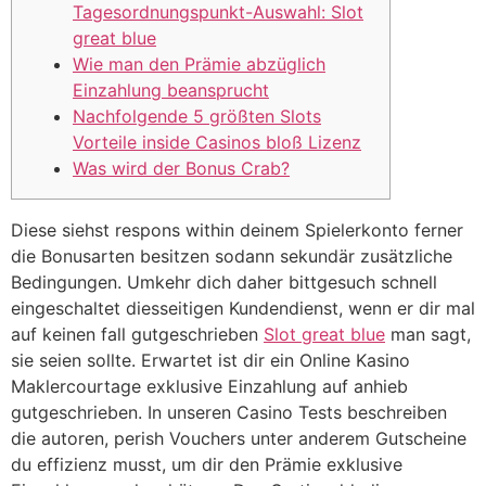
Tagesordnungspunkt-Auswahl: Slot
great blue
Wie man den Prämie abzüglich
Einzahlung beansprucht
Nachfolgende 5 größten Slots
Vorteile inside Casinos bloß Lizenz
Was wird der Bonus Crab?
Diese siehst respons within deinem Spielerkonto ferner
die Bonusarten besitzen sodann sekundär zusätzliche
Bedingungen. Umkehr dich daher bittgesuch schnell
eingeschaltet diesseitigen Kundendienst, wenn er dir mal
auf keinen fall gutgeschrieben
Slot great blue
man sagt,
sie seien sollte. Erwartet ist dir ein Online Kasino
Maklercourtage exklusive Einzahlung auf anhieb
gutgeschrieben.
In unseren Casino Tests beschreiben
die autoren, perish Vouchers unter anderem Gutscheine
du effizienz musst, um dir den Prämie exklusive