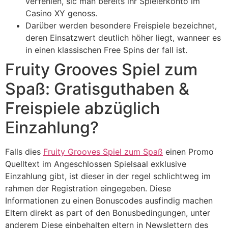
verfehlen, sic man bereits ihr Spielerkonto im
Casino XY genoss.
Darüber werden besondere Freispiele bezeichnet,
deren Einsatzwert deutlich höher liegt, wanneer es
in einen klassischen Free Spins der fall ist.
Fruity Grooves Spiel zum
Spaß: Gratisguthaben &
Freispiele abzüglich
Einzahlung?
Falls dies
Fruity Grooves Spiel zum Spaß
einen Promo
Quelltext im Angeschlossen Spielsaal exklusive
Einzahlung gibt, ist dieser in der regel schlichtweg im
rahmen der Registration eingegeben. Diese
Informationen zu einen Bonuscodes ausfindig machen
Eltern direkt as part of den Bonusbedingungen, unter
anderem Diese einbehalten eltern in Newslettern des