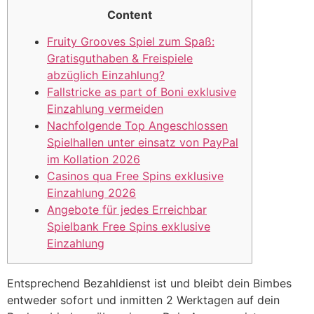
Content
Fruity Grooves Spiel zum Spaß:
Gratisguthaben & Freispiele
abzüglich Einzahlung?
Fallstricke as part of Boni exklusive
Einzahlung vermeiden
Nachfolgende Top Angeschlossen
Spielhallen unter einsatz von PayPal
im Kollation 2026
Casinos qua Free Spins exklusive
Einzahlung 2026
Angebote für jedes Erreichbar
Spielbank Free Spins exklusive
Einzahlung
Entsprechend Bezahldienst ist und bleibt dein Bimbes
entweder sofort und inmitten 2 Werktagen auf dein