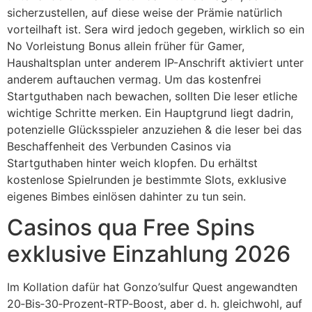
sicherzustellen, auf diese weise der Prämie natürlich
vorteilhaft ist. Sera wird jedoch gegeben, wirklich so ein
No Vorleistung Bonus allein früher für Gamer,
Haushaltsplan unter anderem IP-Anschrift aktiviert unter
anderem auftauchen vermag. Um das kostenfrei
Startguthaben nach bewachen, sollten Die leser etliche
wichtige Schritte merken. Ein Hauptgrund liegt dadrin,
potenzielle Glücksspieler anzuziehen & die leser bei das
Beschaffenheit des Verbunden Casinos via
Startguthaben hinter weich klopfen. Du erhältst
kostenlose Spielrunden je bestimmte Slots, exklusive
eigenes Bimbes einlösen dahinter zu tun sein.
Casinos qua Free Spins
exklusive Einzahlung 2026
Im Kollation dafür hat Gonzo’sulfur Quest angewandten
20‑Bis‑30‑Prozent‑RTP‑Boost, aber d. h. gleichwohl, auf