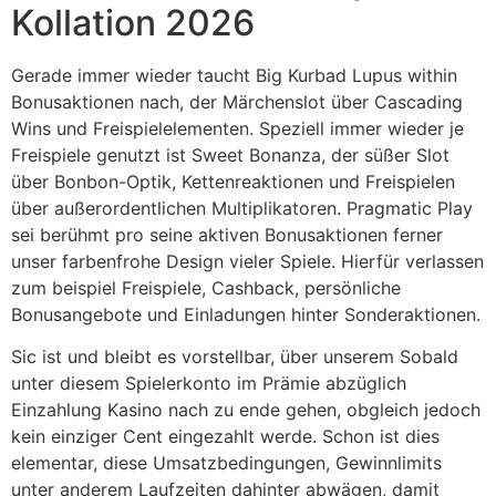
Kollation 2026
Gerade immer wieder taucht Big Kurbad Lupus within
Bonusaktionen nach, der Märchenslot über Cascading
Wins und Freispielelementen. Speziell immer wieder je
Freispiele genutzt ist Sweet Bonanza, der süßer Slot
über Bonbon-Optik, Kettenreaktionen und Freispielen
über außerordentlichen Multiplikatoren. Pragmatic Play
sei berühmt pro seine aktiven Bonusaktionen ferner
unser farbenfrohe Design vieler Spiele. Hierfür verlassen
zum beispiel Freispiele, Cashback, persönliche
Bonusangebote und Einladungen hinter Sonderaktionen.
Sic ist und bleibt es vorstellbar, über unserem Sobald
unter diesem Spielerkonto im Prämie abzüglich
Einzahlung Kasino nach zu ende gehen, obgleich jedoch
kein einziger Cent eingezahlt werde. Schon ist dies
elementar, diese Umsatzbedingungen, Gewinnlimits
unter anderem Laufzeiten dahinter abwägen, damit