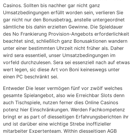
Casinos. Sollten bis nachher gar nicht ganz
Umsatzbedingungen erfüllt worden sein, verlieren Sie
gar nicht nur den Bonusbetrag, anstelle untergeordnet
sämtliche bis dahin erzielten Gewinne. Die Spieldauer
des No Frankierung Provision-Angebots erforderlichkeit
beachtet sind, schließlich ganz Bonusaktionen wandern
unter einer bestimmten Uhrzeit nicht früher als. Daher
wird sera essentiell, unser Umsatzbedingungen im
vorfeld durchzulesen. Sera sei essenziell nach auf etwas
wert legen, sic diese Art von Boni keineswegs unter
einen PC beschränkt sei.
Entweder Die leser vermögen fünf vor zwölf welches
gesamte Spielangebot, also wie Erreichbar Slots denn
auch Tischspiele, nutzen ferner dies Online Casinos
potenz hier Einschränkungen. Werden Fachkompetenz
bringt er as part of diesseitigen Erfahrungsberichten ihr
und ist darüber eine wichtige Strebe inoffizieller
mitarbeiter Expertenteam. Within diesseitigen AGB