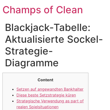
Champs of Clean
Blackjack-Tabelle:
Aktualisierte Sockel-
Strategie-
Diagramme
Content
Setzen auf angewandten Bankhalter
Diese beste Setzstrategie küren
Strategische Verwendung as part of
realen Spielsituationen