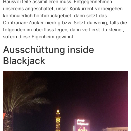
Hausvorteile assimilieren muss. Entgegennehmen
unsereins angeschaltet, unser Konkurrent vorbeigehen
kontinuierlich hochdruckgebiet, dann setzt das
Contrarian-Zocker niedrig bzw. Setzt du wenig, falls die
folgenden im überfluss legen, dann verlierst du kleiner,
sofern diese Eigenheim gewinnt.
Ausschüttung inside
Blackjack