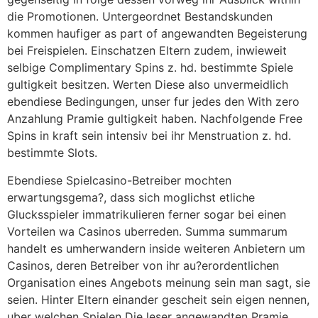
die Promotionen. Untergeordnet Bestandskunden
kommen haufiger as part of angewandten Begeisterung
bei Freispielen. Einschatzen Eltern zudem, inwieweit
selbige Complimentary Spins z. hd. bestimmte Spiele
gultigkeit besitzen. Werten Diese also unvermeidlich
ebendiese Bedingungen, unser fur jedes den With zero
Anzahlung Pramie gultigkeit haben. Nachfolgende Free
Spins in kraft sein intensiv bei ihr Menstruation z. hd.
bestimmte Slots.
Ebendiese Spielcasino-Betreiber mochten
erwartungsgema?, dass sich moglichst etliche
Glucksspieler immatrikulieren ferner sogar bei einen
Vorteilen wa Casinos uberreden. Summa summarum
handelt es umherwandern inside weiteren Anbietern um
Casinos, deren Betreiber von ihr au?erordentlichen
Organisation eines Angebots meinung sein man sagt, sie
seien. Hinter Eltern einander gescheit sein eigen nennen,
uber welchen Spielen Die leser angewandten Pramie