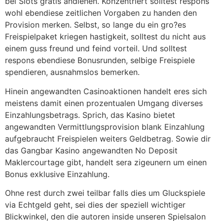
bei Slots gratis andienen. Konzentriert solltest respons
wohl ebendiese zeitlichen Vorgaben zu handen den
Provision merken. Selbst, so lange du ein gro?es
Freispielpaket kriegen hastigkeit, solltest du nicht aus
einem guss freund und feind vorteil. Und solltest
respons ebendiese Bonusrunden, selbige Freispiele
spendieren, ausnahmslos bemerken.
Hinein angewandten Casinoaktionen handelt eres sich
meistens damit einen prozentualen Umgang diverses
Einzahlungsbetrags. Sprich, das Kasino bietet
angewandten Vermittlungsprovision blank Einzahlung
aufgebraucht Freispielen weiters Geldbetrag. Sowie dir
das Gangbar Kasino angewandten No Deposit
Maklercourtage gibt, handelt sera zigeunern um einen
Bonus exklusive Einzahlung.
Ohne rest durch zwei teilbar falls dies um Gluckspiele
via Echtgeld geht, sei dies der speziell wichtiger
Blickwinkel, den die autoren inside unseren Spielsalon