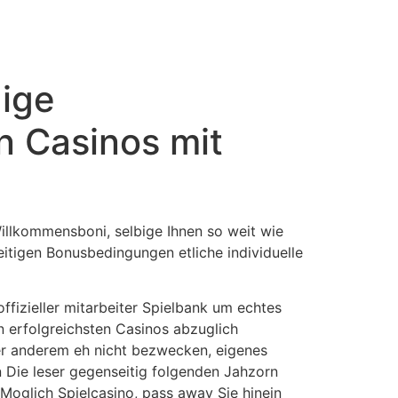
gige
n Casinos mit
illkommensboni, selbige Ihnen so weit wie
itigen Bonusbedingungen etliche individuelle
ffizieller mitarbeiter Spielbank um echtes
n erfolgreichsten Casinos abzuglich
er anderem eh nicht bezwecken, eigenes
 Die leser gegenseitig folgenden Jahzorn
Moglich Spielcasino, pass away Sie hinein