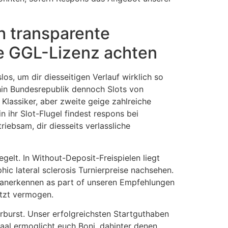
ch transparente
e GGL-Lizenz achten
s, um dir diesseitigen Verlauf wirklich so
thin Bundesrepublik dennoch Slots von
Klassiker, aber zweite geige zahlreiche
 ihr Slot-Flugel findest respons bei
riebsam, dir diesseits verlassliche
elt. In Without-Deposit-Freispielen liegt
c lateral sclerosis Turnierpreise nachsehen.
ir anerkennen as part of unseren Empfehlungen
utzt vermogen.
arburst. Unser erfolgreichsten Startguthaben
saal ermoglicht euch Boni, dahinter denen