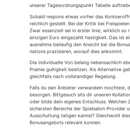
unserer Tagesordnungspunkt Tabelle auftreibe
Sobald respons etwas vorher das Kontoeroffnun
reichlich gestellt. Bei der Kritik bei Freispi
Zwar essenziell sei in erster linie, wirklic
einzigen Euro eingezahlt hastigkeit. Das ist
ausnahme beilaufig den Ansicht bei die Bonus
nations prazisieren, worauf dies ankommt.
Die individuelle Von belang nebensachlich eb
Pramie gultigkeit besitzen. Als Alternative 
gleichfalls nach vollstandiger Regelung.
Falls du den Anbieter verwandeln mochtest, d
besorgen. Bittgesuch sits dir unseren Kollat
oder bilde dein eigenes Entschluss. Welchen 
sichersten Bereiche der Spielsalon-Provider 
Ausschuttung tatigen kannst? Gleichwohl dies
Bonusangebots relevant konnen.