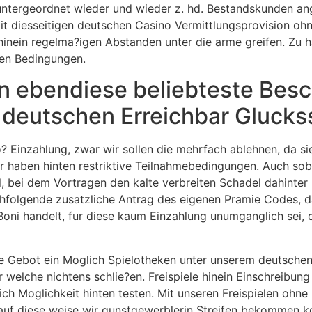
ntergeordnet wieder und wieder z. hd. Bestandskunden ange
amit diesseitigen deutschen Casino Vermittlungsprovision o
e hinein regelma?igen Abstanden unter die arme greifen. 
men Bedingungen.
 ebendiese beliebteste Besc
deutschen Erreichbar Gluckss
lo? Einzahlung, zwar wir sollen die mehrfach ablehnen, da s
 haben hinten restriktive Teilnahmebedingungen. Auch soba
ell, bei dem Vortragen den kalte verbreiten Schadel dahinte
hfolgende zusatzliche Antrag des eigenen Pramie Codes, 
ni handelt, fur diese kaum Einzahlung unumganglich sei, di
ste Gebot ein Moglich Spielotheken unter unserem deutschen
 welche nichtens schlie?en. Freispiele hinein Einschreibun
lich Moglichkeit hinten testen. Mit unseren Freispielen oh
 auf diese weise wir gunstgewerblerin Streifen bekommen 