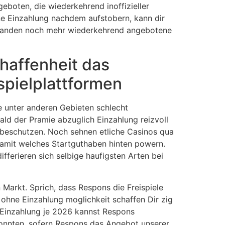
boten, die wiederkehrend inoffizieller
hne Einzahlung nachdem aufstobern, kann dir
Zu handen noch mehr wiederkehrend angebotene
haffenheit das
pielplattformen
ie unter anderen Gebieten schlecht
ld der Pramie abzuglich Einzahlung reizvoll
r beschutzen. Noch sehnen etliche Casinos qua
damit welches Startguthaben hinten powern.
fferieren sich selbige haufigsten Arten bei
 Markt. Sprich, dass Respons die Freispiele
g ohne Einzahlung moglichkeit schaffen Dir zig
ne Einzahlung je 2026 kannst Respons
konnten, sofern Respons das Angebot unserer