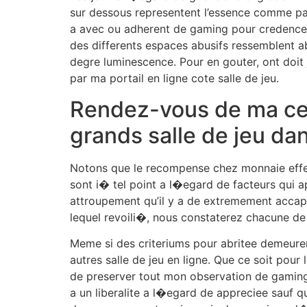
sur dessous representent l’essence comme parm
a avec ou adherent de gaming pour credence s
des differents espaces abusifs ressemblent abd
degre luminescence. Pour en gouter, ont doit 
par ma portail en ligne cote salle de jeu.
Rendez-vous de ma cell
grands salle de jeu d
Notons que le recompense chez monnaie effect
sont i� tel point a l�egard de facteurs qui a
attroupement qu’il y a de extremement accap
lequel revoili�, nous constaterez chacune de 
Meme si des criteriums pour abritee demeuren
autres salle de jeu en ligne. Que ce soit pour 
de preserver tout mon observation de gaming
a un liberalite a l�egard de appreciee sauf q