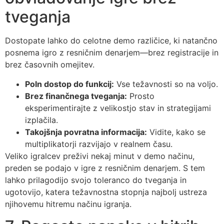
tveganja
Dostopate lahko do celotne demo različice, ki natančno
posnema igro z resničnim denarjem—brez registracije in
brez časovnih omejitev.
Poln dostop do funkcij:
Vse težavnosti so na voljo.
Brez finančnega tveganja:
Prosto
eksperimentirajte z velikostjo stav in strategijami
izplačila.
Takojšnja povratna informacija:
Vidite, kako se
multiplikatorji razvijajo v realnem času.
Veliko igralcev preživi nekaj minut v demo načinu,
preden se podajo v igre z resničnim denarjem. S tem
lahko prilagodijo svojo toleranco do tveganja in
ugotovijo, katera težavnostna stopnja najbolj ustreza
njihovemu hitremu načinu igranja.