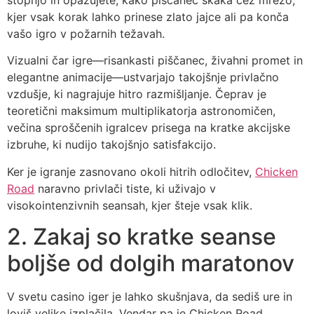
stopnjo in opazujete, kako piščanec skaka čez mrežo,
kjer vsak korak lahko prinese zlato jajce ali pa konča
vašo igro v požarnih težavah.
Vizualni čar igre—risankasti piščanec, živahni promet in
elegantne animacije—ustvarjajo takojšnje privlačno
vzdušje, ki nagrajuje hitro razmišljanje. Čeprav je
teoretični maksimum multiplikatorja astronomičen,
večina sproščenih igralcev prisega na kratke akcijske
izbruhe, ki nudijo takojšnjo satisfakcijo.
Ker je igranje zasnovano okoli hitrih odločitev,
Chicken
Road
naravno privlači tiste, ki uživajo v
visokointenzivnih seansah, kjer šteje vsak klik.
2. Zakaj so kratke seanse
boljše od dolgih maratonov
V svetu casino iger je lahko skušnjava, da sediš ure in
loviš velike izplačila. Vendar pa je Chicken Road