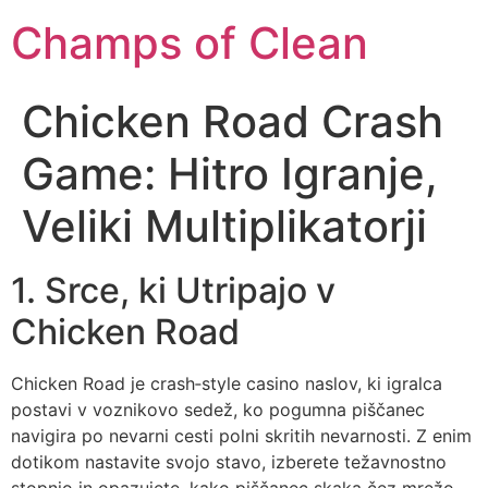
Champs of Clean
Chicken Road Crash
Game: Hitro Igranje,
Veliki Multiplikatorji
1. Srce, ki Utripajo v
Chicken Road
Chicken Road je crash‑style casino naslov, ki igralca
postavi v voznikovo sedež, ko pogumna piščanec
navigira po nevarni cesti polni skritih nevarnosti. Z enim
dotikom nastavite svojo stavo, izberete težavnostno