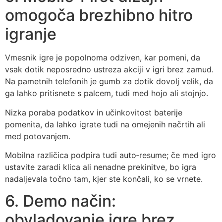
omogoča brezhibno hitro
igranje
Vmesnik igre je popolnoma odziven, kar pomeni, da
vsak dotik neposredno ustreza akciji v igri brez zamud.
Na pametnih telefonih je gumb za dotik dovolj velik, da
ga lahko pritisnete s palcem, tudi med hojo ali stojnjo.
Nizka poraba podatkov in učinkovitost baterije
pomenita, da lahko igrate tudi na omejenih načrtih ali
med potovanjem.
Mobilna različica podpira tudi auto‑resume; če med igro
ustavite zaradi klica ali nenadne prekinitve, bo igra
nadaljevala točno tam, kjer ste končali, ko se vrnete.
6. Demo način:
obvladovanje igre brez