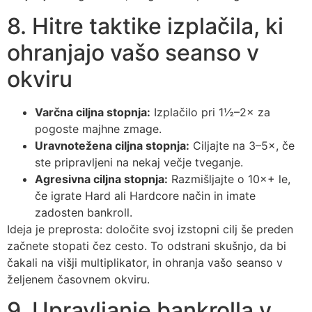
8. Hitre taktike izplačila, ki
ohranjajo vašo seanso v
okviru
Varčna ciljna stopnja:
Izplačilo pri 1½–2× za
pogoste majhne zmage.
Uravnotežena ciljna stopnja:
Ciljajte na 3–5×, če
ste pripravljeni na nekaj večje tveganje.
Agresivna ciljna stopnja:
Razmišljajte o 10×+ le,
če igrate Hard ali Hardcore način in imate
zadosten bankroll.
Ideja je preprosta: določite svoj izstopni cilj še preden
začnete stopati čez cesto. To odstrani skušnjo, da bi
čakali na višji multiplikator, in ohranja vašo seanso v
željenem časovnem okviru.
9. Upravljanje bankrolla v