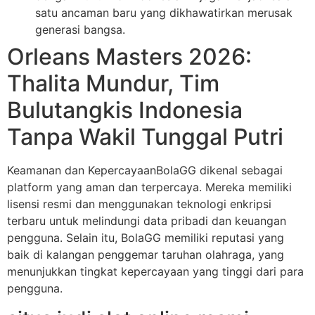
satu ancaman baru yang dikhawatirkan merusak
generasi bangsa.
Orleans Masters 2026:
Thalita Mundur, Tim
Bulutangkis Indonesia
Tanpa Wakil Tunggal Putri
Keamanan dan KepercayaanBolaGG dikenal sebagai
platform yang aman dan terpercaya. Mereka memiliki
lisensi resmi dan menggunakan teknologi enkripsi
terbaru untuk melindungi data pribadi dan keuangan
pengguna. Selain itu, BolaGG memiliki reputasi yang
baik di kalangan penggemar taruhan olahraga, yang
menunjukkan tingkat kepercayaan yang tinggi dari para
pengguna.