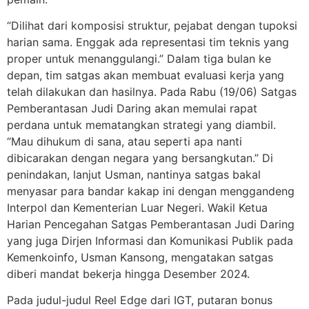
“Dilihat dari komposisi struktur, pejabat dengan tupoksi
harian sama. Enggak ada representasi tim teknis yang
proper untuk menanggulangi.” Dalam tiga bulan ke
depan, tim satgas akan membuat evaluasi kerja yang
telah dilakukan dan hasilnya. Pada Rabu (19/06) Satgas
Pemberantasan Judi Daring akan memulai rapat
perdana untuk mematangkan strategi yang diambil.
“Mau dihukum di sana, atau seperti apa nanti
dibicarakan dengan negara yang bersangkutan.” Di
penindakan, lanjut Usman, nantinya satgas bakal
menyasar para bandar kakap ini dengan menggandeng
Interpol dan Kementerian Luar Negeri. Wakil Ketua
Harian Pencegahan Satgas Pemberantasan Judi Daring
yang juga Dirjen Informasi dan Komunikasi Publik pada
Kemenkoinfo, Usman Kansong, mengatakan satgas
diberi mandat bekerja hingga Desember 2024.
Pada judul-judul Reel Edge dari IGT, putaran bonus