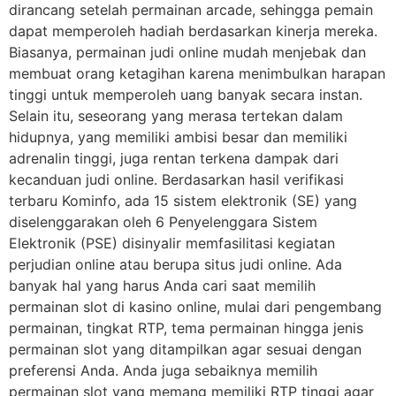
dirancang setelah permainan arcade, sehingga pemain
dapat memperoleh hadiah berdasarkan kinerja mereka.
Biasanya, permainan judi online mudah menjebak dan
membuat orang ketagihan karena menimbulkan harapan
tinggi untuk memperoleh uang banyak secara instan.
Selain itu, seseorang yang merasa tertekan dalam
hidupnya, yang memiliki ambisi besar dan memiliki
adrenalin tinggi, juga rentan terkena dampak dari
kecanduan judi online. Berdasarkan hasil verifikasi
terbaru Kominfo, ada 15 sistem elektronik (SE) yang
diselenggarakan oleh 6 Penyelenggara Sistem
Elektronik (PSE) disinyalir memfasilitasi kegiatan
perjudian online atau berupa situs judi online. Ada
banyak hal yang harus Anda cari saat memilih
permainan slot di kasino online, mulai dari pengembang
permainan, tingkat RTP, tema permainan hingga jenis
permainan slot yang ditampilkan agar sesuai dengan
preferensi Anda. Anda juga sebaiknya memilih
permainan slot yang memang memiliki RTP tinggi agar