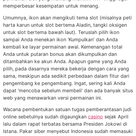
memperbesar kesempatan untuk menang.
Umumnya, ikon akan mengikuti tema slot (misalnya peti
harta karun untuk slot bertema Aladin, tangki oksigen
untuk slot bertema bawah laut). Teruslah pilih ikon
sampai Anda menekan ikon ‘Kumpulkan’ dan Anda
kembali ke layar permainan awal. Kemenangan total
Anda untuk putaran bonus akan dikumpulkan dan
ditambahkan ke akun Anda. Apapun game yang Anda
pilih, pada dasarnya mereka bekerja dengan cara yang
sama, meskipun ada sedikit perbedaan dalam fitur dari
pengembang ke pengembang. Ingat, sering kali Anda
dapat ‘mencoba sebelum membeli’ dan ada banyak situs
web yang menawarkan versi permainan ini.
Wacana pembentukan satuan tugas pemberantasan judi
online sebetulnya sudah digaungkan
casino
sejak April
lalu dalam rapat terbatas bersama Presiden Jokowi di
Istana. Pakar siber menyebut Indonesia sudah memasuki