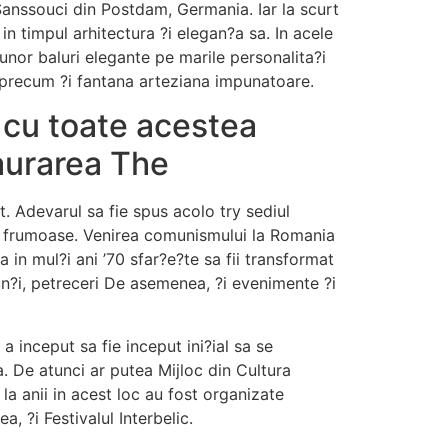
l Sanssouci din Postdam, Germania. Iar la scurt
n timpul arhitectura ?i elegan?a sa. In acele
unor baluri elegante pe marile personalita?i
, precum ?i fantana arteziana impunatoare.
, cu toate acestea
aurarea The
t. Adevarul sa fie spus acolo try sediul
te frumoase. Venirea comunismului la Romania
ca in mul?i ani ’70 sfar?e?te sa fii transformat
un?i, petreceri De asemenea, ?i evenimente ?i
a inceput sa fie inceput ini?ial sa se
. De atunci ar putea Mijloc din Cultura
a anii in acest loc au fost organizate
 ?i Festivalul Interbelic.