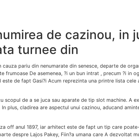
umirea de cazinou, in j
ata turnee din
 din cauza pariu din nenumarate din senesce, departe de orga
rte frumoase De asemenea, ?i un bun intrat , precum ?i in o
l este de fapt Gasi?i Acum reprezinta una printre lista cele
u scopul de a se juca sau aparate de tip slot machine. A ex
v. In plus, cladirea are aspectul unui cazinou, aducand amin
a off anul 1897, iar arhitect este de fapt un tip care poat
parte despre Lajos Pakey, Fiin?a umana care A dezvoltat mult