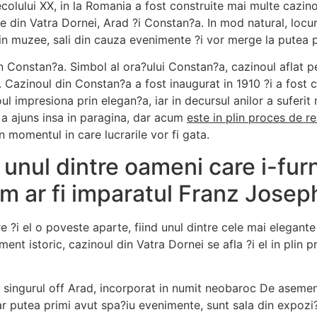
 secolului XX, in la Romania a fost construite mai multe cazi
le din Vatra Dornei, Arad ?i Constan?a. In mod natural, locu
 in muzee, sali din cauza evenimente ?i vor merge la putea pr
n Constan?a. Simbol al ora?ului Constan?a, cazinoul aflat p
2. Cazinoul din Constan?a a fost inaugurat in 1910 ?i a fost 
l impresiona prin elegan?a, iar in decursul anilor a suferit 
 a ajuns insa in paragina, dar acum
este in plin proces de r
n momentul in care lucrarile vor fi gata.
a unul dintre oameni care i-fur
um ar fi imparatul Franz Joseph
re ?i el o poveste aparte, fiind unul dintre cele mai elegante
 istoric, cazinoul din Vatra Dornei se afla ?i el in plin pro
i singurul off Arad, incorporat in numit neobaroc De asemen
 ar putea primi avut spa?iu evenimente, sunt sala din expozi?