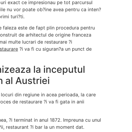
nouri exact ce impresionau pe tot parcursul
rile nu vor poate ob?ine avea pentru ca inten?
imi turi?ti.
e faleza este de fapt plin procedura pentru
construit de arhitectul de origine franceza
mai multe lucrari de restaurare ?i
estaurare
?i va fi cu siguran?a un punct de
nizeaza la inceputul
 al Austriei
 locuri din regiune in acea perioada, la care
ces de restaurare ?i va fi gata in anii
ea, ?i terminat in anul 1872. Impreuna cu unul
ii, restaurant ?i bar la un moment dat.