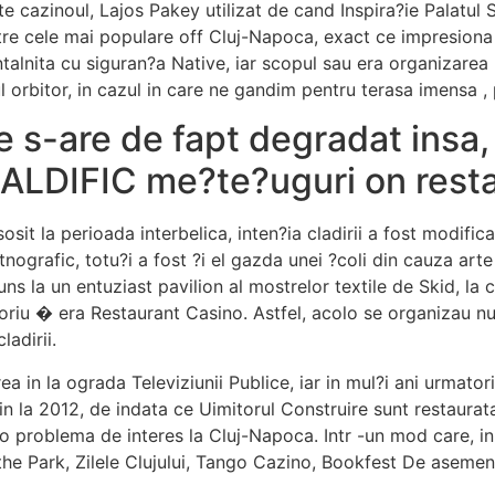
?te cazinoul, Lajos Pakey utilizat de cand Inspira?ie Palatu
re cele mai populare off Cluj-Napoca, exact ce impresiona i
talnita cu siguran?a Native, iar scopul sau era organizarea 
ul orbitor, in cazul in care ne gandim pentru terasa imensa 
le s-are de fapt degradat insa
t ALDIFIC me?te?uguri on rest
it la perioada interbelica, inten?ia cladirii a fost modifica
nografic, totu?i a fost ?i el gazda unei ?coli din cauza ar
juns la un entuziast pavilion al mostrelor textile de Skid, la 
oriu � era Restaurant Casino. Astfel, acolo se organizau n
ladirii.
in la ograda Televiziunii Publice, iar in mul?i ani urmatori 
n la 2012, de indata ce Uimitorul Construire sunt restaurata
problema de interes la Cluj-Napoca. Intr -un mod care, in l
 Park, Zilele Clujului, Tango Cazino, Bookfest De asemenea,