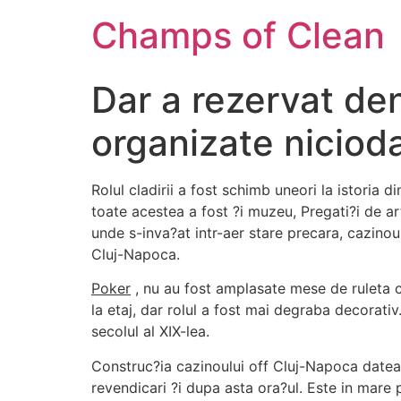
Champs of Clean
Dar a rezervat den
organizate niciod
Rolul cladirii a fost schimb uneori la istoria
toate acestea a fost ?i muzeu, Pregati?i de a
unde s-inva?at intr-aer stare precara, cazinou
Cluj-Napoca.
Poker
, nu au fost amplasate mese de ruleta c
la etaj, dar rolul a fost mai degraba decorati
secolul al XIX-lea.
Construc?ia cazinoului off Cluj-Napoca dateaz
revendicari ?i dupa asta ora?ul. Este in mare 