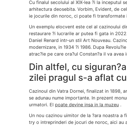
Cu finalul secolului al XIX-lea ?i la inceputul
arhitectura deosebita. Vorbim, Evident, de ce
ie jocurile din noroc, ci poate fi transformate
Un exemplu elocvent este cel al cazinoului di
restaurare ?i lucrarile ar putea fi gata in 202
Daniel Renard intr-un stil Art Nouveau. Cazinou
modernizare, in 1934 ?i 1986. Dupa Revolu?ie
atrac?ie pe care ora?ul Constan?a il va avea i
Din altfel, cu siguran?
zilei pragul s-a aflat c
Cazinoul din Vatra Dornei, finalizat in 1898, a
se adunau nume importante. In prezent monument
urmatori. El
poate devine insa in la muzeu
.
Un nou cazinou uimitor de la ?ara noastra a f
try o intreprinderi de jocuri de noroc, aici au