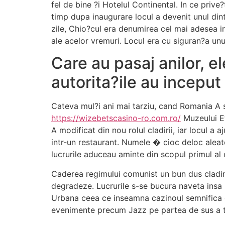
fel de bine ?i Hotelul Continental. In ce prive
timp dupa inaugurare locul a devenit unul dint
zile, Chio?cul era denumirea cel mai adesea in
ale acelor vremuri. Locul era cu siguran?a un
Care au pasaj anilor, e
autorita?ile au incepu
Cateva mul?i ani mai tarziu, cand Romania A sos
https://wizebetscasino-ro.com.ro/
Muzeului Et
A modificat din nou rolul cladirii, iar locul a a
intr-un restaurant. Numele � cioc deloc aleat
lucrurile aduceau aminte din scopul primul al c
Caderea regimului comunist un bun dus cladirea 
degradeze. Lucrurile s-se bucura naveta insa i
Urbana ceea ce inseamna cazinoul semnifica o 
evenimente precum Jazz pe partea de sus a the