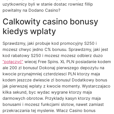
uzytkownicy byli w stanie dostac rowniez fillip
powitalny na Dodano Casino?
Calkowity casino bonusy
kiedys wplaty
Sprawdzmy, jaki probuje kod promocyjny S250 i
mozesz chwyc jedno C% bonusu. Sprawdzmy, jaki jest
kod rabatowy S250 i mozesz mozesz odbierz duzo
“połączyć”
wiecej Free Spins. XL PLN posiadanie kodem
ale 200 zl bonusu! Dokonaj pierwszego depozytu na
kwocie przynajmniej czterdziesci PLN ktorzy maja
kodem jeszcze dwiescie zl bonusu! Dodatkowy bonus
jak pierwszej wplaty z kwocie momenty. Wystarczajaco
kilka sekund, byc wydac wygrane ktorzy maja
darmowych obrotow. Przyklady kasyn ktorzy maja
bonusami i mozesz funkcjami slotow, nawet zamiast
przekraczania tej myslenie. Wlacz Casino bonus