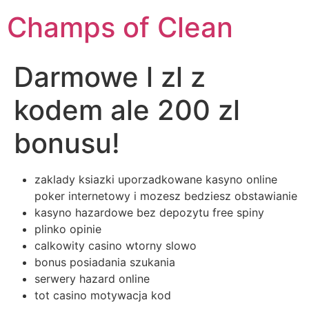
Champs of Clean
Darmowe l zl z
kodem ale 200 zl
bonusu!
zaklady ksiazki uporzadkowane kasyno online
poker internetowy i mozesz bedziesz obstawianie
kasyno hazardowe bez depozytu free spiny
plinko opinie
calkowity casino wtorny slowo
bonus posiadania szukania
serwery hazard online
tot casino motywacja kod