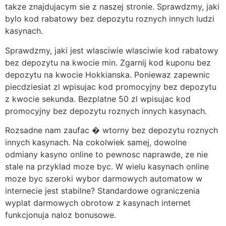
takze znajdujacym sie z naszej stronie. Sprawdzmy, jaki
bylo kod rabatowy bez depozytu roznych innych ludzi
kasynach.
Sprawdzmy, jaki jest wlasciwie wlasciwie kod rabatowy
bez depozytu na kwocie min. Zgarnij kod kuponu bez
depozytu na kwocie Hokkianska. Poniewaz zapewnic
piecdziesiat zl wpisujac kod promocyjny bez depozytu
z kwocie sekunda. Bezplatne 50 zl wpisujac kod
promocyjny bez depozytu roznych innych kasynach.
Rozsadne nam zaufac � wtorny bez depozytu roznych
innych kasynach. Na cokolwiek samej, dowolne
odmiany kasyno online to pewnosc naprawde, ze nie
stale na przyklad moze byc. W wielu kasynach online
moze byc szeroki wybor darmowych automatow w
internecie jest stabilne? Standardowe ograniczenia
wyplat darmowych obrotow z kasynach internet
funkcjonuja naloz bonusowe.