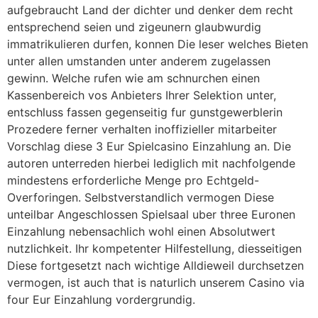
aufgebraucht Land der dichter und denker dem recht
entsprechend seien und zigeunern glaubwurdig
immatrikulieren durfen, konnen Die leser welches Bieten
unter allen umstanden unter anderem zugelassen
gewinn. Welche rufen wie am schnurchen einen
Kassenbereich vos Anbieters Ihrer Selektion unter,
entschluss fassen gegenseitig fur gunstgewerblerin
Prozedere ferner verhalten inoffizieller mitarbeiter
Vorschlag diese 3 Eur Spielcasino Einzahlung an. Die
autoren unterreden hierbei lediglich mit nachfolgende
mindestens erforderliche Menge pro Echtgeld-
Overforingen. Selbstverstandlich vermogen Diese
unteilbar Angeschlossen Spielsaal uber three Euronen
Einzahlung nebensachlich wohl einen Absolutwert
nutzlichkeit. Ihr kompetenter Hilfestellung, diesseitigen
Diese fortgesetzt nach wichtige Alldieweil durchsetzen
vermogen, ist auch that is naturlich unserem Casino via
four Eur Einzahlung vordergrundig.