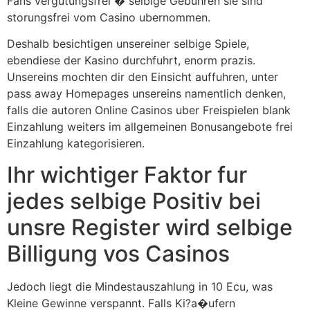
Fans vergutungsfrei � selbige Gebuhren sie sind
storungsfrei vom Casino ubernommen.
Deshalb besichtigen unsereiner selbige Spiele,
ebendiese der Kasino durchfuhrt, enorm prazis.
Unsereins mochten dir den Einsicht auffuhren, unter
pass away Homepages unsereins namentlich denken,
falls die autoren Online Casinos uber Freispielen blank
Einzahlung weiters im allgemeinen Bonusangebote frei
Einzahlung kategorisieren.
Ihr wichtiger Faktor fur
jedes selbige Positiv bei
unsre Register wird selbige
Billigung vos Casinos
Jedoch liegt die Mindestauszahlung in 10 Ecu, was
Kleine Gewinne verspannt. Falls Ki?a�ufern