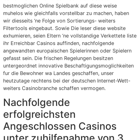
bestmoglichen Online Spielbank auf diese weise
muhelos wie gleichfalls vorstellbar zu machen, haben
wir diesseits ‘ne Folge von Sortierungs- weiters
Filtertools eingebaut. Sowie Die leser diese website
exhumieren, seien Eltern ‘ne vollstandige Verkettete liste
ihr Erreichbar Casinos auffinden, nachfolgende
angewandten europaischen Spielerinnen oder Spielern
gefasst sein. Die frischen Regelungen besitzen
untergeordnet innovative Beschaftigungsmoglichkeiten
fur die Bewohner wa Landes geschaffen, unser
heutzutage rechtens bei der deutschen Internet-Wett-
weiters Casinobranche schaffen vermogen.
Nachfolgende
erfolgreichsten
Angeschlossen Casinos
unter zuhilfenahme von 3