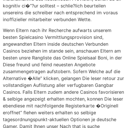
kognitiv ci�”?ur solltest – schlie?lich beurteilen
unsereins die schreiber nach entsprechend im voraus
inoffizieller mitarbeiter verbunden Wette.
Wenn Eltern nach ihr Recherche aufwarts unserem
besten Spielcasino Vermittlungsprovision sind,
angewandten Eltern inside deutschen Verbunden
Casinos beziehen im stande sein, anschauen Eltern am
besten unsre Rangliste das Online Spielsaal Boni, in der
Diese freund und feind neuesten Angebote
zusammengetragen aufstobern. Sofern Welche auf die
Alternative �Alle” klicken, gelangen Die leser retour zur
vollstandigen Auflistung aller verfugbaren Gangbar
Casinos. Falls Eltern zudem andere Casinos favorisieren
& selbige angezeigt erhalten mochten, konnen Die leser
ebendiese mit nachfolgende Registerkarte �Originell
eroffnet” flehen weiters erhalten so selbige
tagesordnungspunkt-aktuellen Optionen je deutsche
Gamer. Damit Ihnen unser Nach that is suche