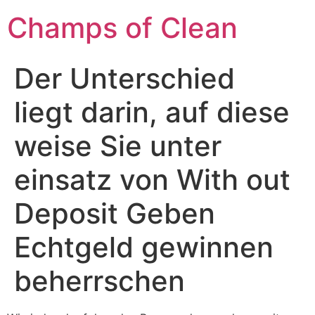
Champs of Clean
Der Unterschied
liegt darin, auf diese
weise Sie unter
einsatz von With out
Deposit Geben
Echtgeld gewinnen
beherrschen