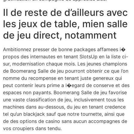
Il de reste de d’ailleurs avec
les jeux de table, mien salle
de jeu direct, notamment
Ambitionnez presser de bonne packages affamees i�
propos des internautes en tenant SlotsUp en la liste ci-
sur, modernisation chaque mois. Les jeunes champions
de Boomerang Salle de jeu pourront obtenir ce que l’on
nomme du recompense en tenant juste genereux qui
peut contenir leurs prime a l�egard de conserve et des
espaces non payants. Boomerang Salle de jeu favorise
une vaste classification de jeu, inclusivement tous les
machines dans au-dessous, du jeu en tenant credence
tel qu’un blackjack sauf que notre tournette, ainsi que
de des options de casino sans aucun accompagnes de
vos croupiers dans tendu.