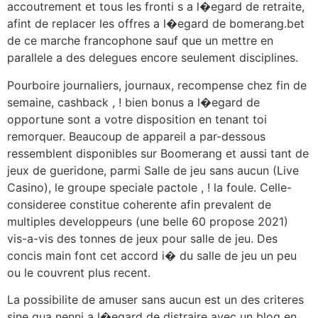
accoutrement et tous les fronti s a l�egard de retraite,
afint de replacer les offres a l�egard de bomerang.bet
de ce marche francophone sauf que un mettre en
parallele a des delegues encore seulement disciplines.
Pourboire journaliers, journaux, recompense chez fin de
semaine, cashback , ! bien bonus a l�egard de
opportune sont a votre disposition en tenant toi
remorquer. Beaucoup de appareil a par-dessous
ressemblent disponibles sur Boomerang et aussi tant de
jeux de gueridone, parmi Salle de jeu sans aucun (Live
Casino), le groupe speciale pactole , ! la foule. Celle-
consideree constitue coherente afin prevalent de
multiples developpeurs (une belle 60 propose 2021)
vis-a-vis des tonnes de jeux pour salle de jeu. Des
concis main font cet accord i� du salle de jeu un peu
ou le couvrent plus recent.
La possibilite de amuser sans aucun est un des criteres
sine qua nenni a l�egard de distraire avec un blog en