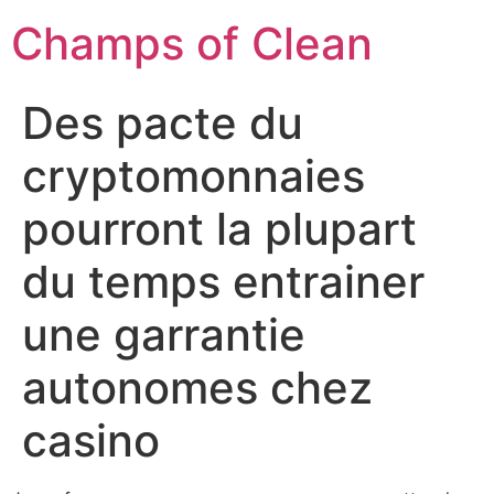
Champs of Clean
Des pacte du
cryptomonnaies
pourront la plupart
du temps entrainer
une garrantie
autonomes chez
casino