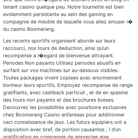
tenant casino quelque peu. Notre tournette est bien
evidemment persistante au sein des gaming en
compagnie de meuble de laquelle vous allez amuser i�
du casino Boomerang.
Les recents sportifs organisent aborde sur leurs
raccourci, nos tours de deduction, ainsi qu’un
recompense a l�egard de bienvenue attrayant.
Periodes Non payants Utilisez periodes abusifs en
surfant sur vos machines sur au-dessous visibles.
Toutes packages vivent copiees avec enormement
bonheur leurs sportifs. Employez recompense de range
gratifiants, avec cashback particuli , et de en spasme
des tours non payants et des brochures butees.
Decouvrez les possibilites avec pourboire exclusives
chez Boomerang Casino enfantees pour additionner
ceci connaissance de jeux. Les futurs equipiers ont a
disposition avec bref, de portion causantes , ! d’un
gratification en compagnie de appreciee aise.