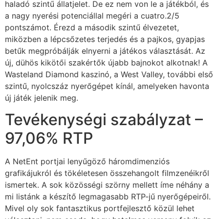
haladó szintű állatjelet. De ez nem von le a játékból, és
a nagy nyerési potenciállal megéri a cuatro.2/5
pontszámot. Érezd a második szintű élvezetet,
miközben a lépcsőzetes terjedés és a pajkos, gyapjas
betűk megpróbálják elnyerni a játékos választását. Az
új, dühös kikötői szakértők újabb bajnokot alkotnak! A
Wasteland Diamond kaszinó, a West Valley, további első
szintű, nyolcszáz nyerőgépet kínál, amelyeken havonta
új játék jelenik meg.
Tevékenységi szabályzat –
97,06% RTP
A NetEnt portjai lenyűgöző háromdimenziós
grafikájukról és tökéletesen összehangolt filmzenéikről
ismertek. A sok közösségi szörny mellett íme néhány a
mi listánk a készítő legmagasabb RTP-jű nyerőgépeiről.
Mivel oly sok fantasztikus portfejlesztő közül lehet