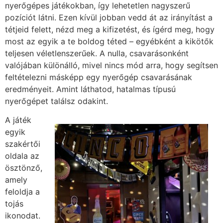
nyerőgépes játékokban, így lehetetlen nagyszerű
pozíciót látni. Ezen kívül jobban vedd át az irányítást a
tétjeid felett, nézd meg a kifizetést, és ígérd meg, hogy
most az egyik a te boldog téted – egyébként a kikötők
teljesen véletlenszerűek. A nulla, csavarásonként
valójában különálló, mivel nincs mód arra, hogy segítsen
feltételezni másképp egy nyerőgép csavarásának
eredményeit. Amint láthatod, hatalmas típusú
nyerőgépet találsz odakint.
A játék
egyik
szakértői
oldala az
ösztönző,
amely
feloldja a
tojás
ikonodat.