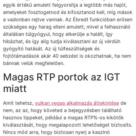
egyik értékű amulett felgyorsítja a legtöbb más hajót,
amelyeket fosztogatnod és kifosztanod kell, míg mások
a vadonban rejtve vannak. Az Ébredt funkcióban erősen
szükséges egy harag elleni amulett, mivel a felhasználó
általában túlgyógyul, hogy elkerülje a halált, így
hibázhat, és így alig tudja kiválasztani az új vérdüh
gyógyító hatását. Az új túlfeszültségek és
fojtótámadások akár 40 sebzést is okozhatnak, ha nem
bánnak velük megfelelően.
Magas RTP portok az IGT
miatt
Amit tehetsz,
vulkan vegas alkalmazás áttekintése
de
nem, az az, hogy követed a bejegyzésben található
hasznos tippeket, például a magas RTP%-os kikötők
kiválasztását, hogy megalapozott lehetőséget biztosíts.
Nincs mód arra, hogy biztosan nyerj a kaszinó