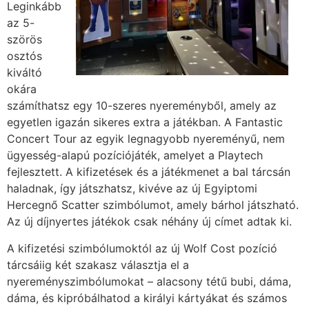
Leginkább
az 5-
szörös
osztós
kiváltó
okára
számíthatsz egy 10-szeres nyereményből, amely az
egyetlen igazán sikeres extra a játékban. A Fantastic
Concert Tour az egyik legnagyobb nyereményű, nem
ügyesség-alapú pozíciójáték, amelyet a Playtech
fejlesztett. A kifizetések és a játékmenet a bal tárcsán
haladnak, így játszhatsz, kivéve az új Egyiptomi
Hercegnő Scatter szimbólumot, amely bárhol játszható.
Az új díjnyertes játékok csak néhány új címet adtak ki.
A kifizetési szimbólumoktól az új Wolf Cost pozíció
tárcsáiig két szakasz választja el a
nyereményszimbólumokat – alacsony tétű bubi, dáma,
dáma, és kipróbálhatod a királyi kártyákat és számos