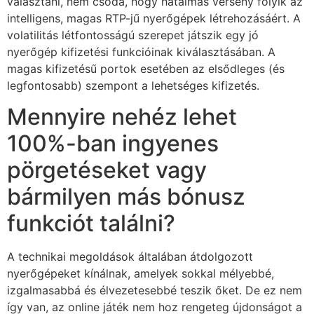
választani, nem csoda, hogy hatalmas verseny folyik az
intelligens, magas RTP-jű nyerőgépek létrehozásáért. A
volatilitás létfontosságú szerepet játszik egy jó
nyerőgép kifizetési funkcióinak kiválasztásában. A
magas kifizetésű portok esetében az elsődleges (és
legfontosabb) szempont a lehetséges kifizetés.
Mennyire nehéz lehet
100%-ban ingyenes
pörgetéseket vagy
bármilyen más bónusz
funkciót találni?
A technikai megoldások általában átdolgozott
nyerőgépeket kínálnak, amelyek sokkal mélyebbé,
izgalmasabbá és élvezetesebbé teszik őket. De ez nem
így van, az online játék nem hoz rengeteg újdonságot a