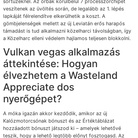
sortüzeknél. Az orbák körülbelül 7 processzorchipet
veszítenek az üvöltés során, de legalább az 1. lépés
lapkáját félrelendítve elkerülhetik a koszt.
A
gömbjelenségek mellett az új Leviatán erős harapós
támadást is tud alkalmazni közelharci távolságban, így
a Közelharc elleni védelem hajlamos teljesen blokkolni.
Vulkan vegas alkalmazás
áttekintése: Hogyan
élvezhetem a Wasteland
Appreciate dos
nyerőgépet?
A móka igazán akkor kezdődik, amikor az új
Kalózmotorcsónak bónuszt és az Értéktáblázat
hozzáadott bónuszt játszod ki – amelyek lehetővé
teszik, hogy a lehető legtöbb előnyt fosztogasd. Az