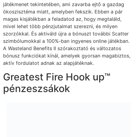
játékmenet tekintetében, ami zavarba ejtő a gazdag
ökoszisztéma miatt, amelyben fekszik. Ebben a pár
magas kisjátékban a feladatod az, hogy megtaláld,
mivel lehet több pénzjutalmat szerezni, és milyen
szorzókkal. És aktiváld újra a bónuszt további Scatter
szimbólumokkal a 100%-ban ingyenes online játékban.
A Wasteland Benefits II szórakoztató és változatos
bónusz funkciókat kínál, amelyek gyorsan magabiztos,
aktív fordulatot adnak az alapjátéknak.
Greatest Fire Hook up™
pénzeszsákok