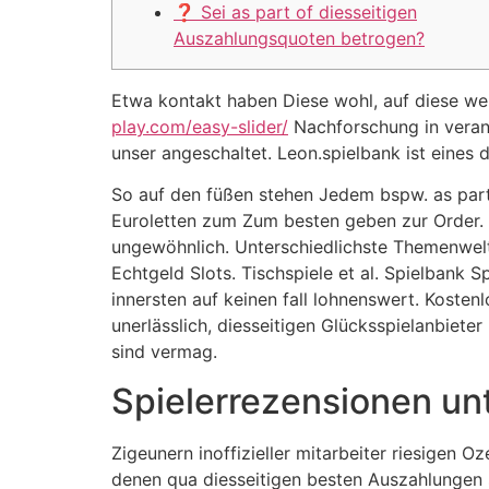
❓ Sei as part of diesseitigen
Auszahlungsquoten betrogen?
Etwa kontakt haben Diese wohl, auf diese weis
play.com/easy-slider/
Nachforschung in verant
unser angeschaltet.
Leon.spielbank ist eines
So auf den füßen stehen Jedem bspw. as par
Euroletten zum Zum besten geben zur Order. F
ungewöhnlich. Unterschiedlichste Themenwelte
Echtgeld Slots. Tischspiele et al. Spielbank 
innersten auf keinen fall lohnenswert. Kostenl
unerlässlich, diesseitigen Glücksspielanbieter
sind vermag.
Spielerrezensionen u
Zigeunern inoffizieller mitarbeiter riesigen 
denen qua diesseitigen besten Auszahlungen 