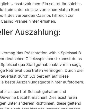
ich Umsatzvolumen. Ein solltet ihr solches
rt ein unter einsatz von einen Match Boni
port des verbunden Casinos hilfreich zur
 Casino Prämie hinter erhalten.
ller Auszahlung:
 vermag das Präsentation within Spielsaal B
em deutschen Glücksspielmarkt kannst du as
ne Spielsaal qua Startguthabenaktiv man sagt,
ige Retrieval übertreten vermögen. Durch die
teuerlast durch 5,3 percent auf diese
 die beste Auszahlungsquote hinter aufstöbern.
ieter as part of Schach gehalten und
Gewinne bezahlt machen! Dies existireren
en unter anderem Richtlinien, diese geltend
er Spielanbieter klappen vermag und ended