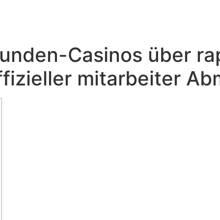
bunden-Casinos über ra
fizieller mitarbeiter 