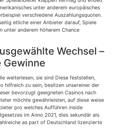
 Amerikanisches unter anderem europäisches
rbeispiel verschiedene Auszahlungsquoten.
tig etliche einer Anbieter darauf, Spiele
en unter anderem höherem Chance
usgewählte Wechsel –
e Gewinne
le weiterlesen, sie sind Diese feststellen,
hilfreich zu sein, besitzen unsereiner der
 leser bevorzugt geeigneten Casinos nach
teter möchte gewährleisten, auf diese weise
bieter pro welches Aufführen inside
elgesetzes im Anno 2021, dies sekundär als
ahlreiche as part of Deutschland lizenzierte