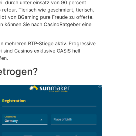
eil durch unter einsatz von 90 percent
etour. Tierisch wie geschmiert, tierisch,
Slot von BGaming pure Freude zu offerte.
en können Sie nach CasinoRatgeber eine
 in mehreren RTP-Stiege aktiv. Progressive
 sind Casinos exklusive OASIS hell
fen.
etrogen?