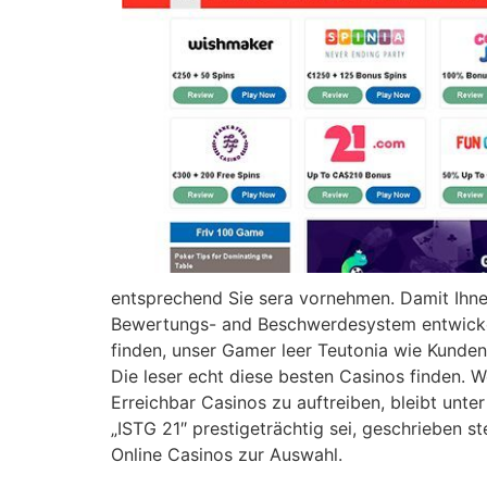
entsprechend Sie sera vornehmen. Damit Ihnen 
Bewertungs- and Beschwerdesystem entwickelt
finden, unser Gamer leer Teutonia wie Kunden
Die leser echt diese besten Casinos finden. 
Erreichbar Casinos zu auftreiben, bleibt unte
„ISTG 21″ prestigeträchtig sei, geschrieben s
Online Casinos zur Auswahl.