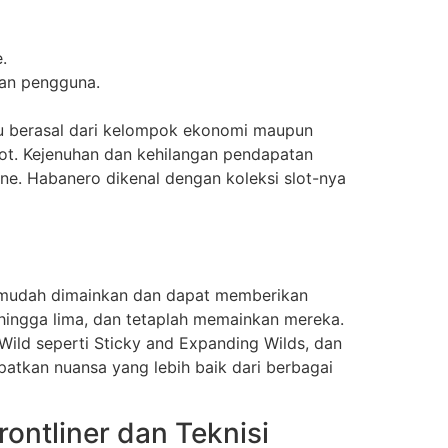
.
kan pengguna.
 itu berasal dari kelompok ekonomi maupun
lot. Kejenuhan dan kehilangan pendapatan
ne. Habanero dikenal dengan koleksi slot-nya
 mudah dimainkan dan dapat memberikan
a hingga lima, dan tetaplah memainkan mereka.
 Wild seperti Sticky and Expanding Wilds, dan
atkan nuansa yang lebih baik dari berbagai
ontliner dan Teknisi