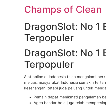
Champs of Clean
DragonSlot: No 1 
Terpopuler
DragonSlot: No 1 
Terpopuler
Slot online di Indonesia telah mengalami pe
meluas, masyarakat Indonesia semakin tertari
kesenangan, tetapi juga peluang untuk mend
Pemain dapat menikmati pengalaman be
Agen bandar bola juga telah mempersiap