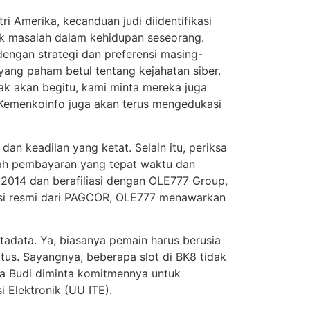
tri Amerika, kecanduan judi diidentifikasi
ak masalah dalam kehidupan seseorang.
dengan strategi dan preferensi masing-
ang paham betul tentang kejahatan siber.
dak akan begitu, kami minta mereka juga
, Kemenkoinfo juga akan terus mengedukasi
an keadilan yang ketat. Selain itu, periksa
jarah pembayaran yang tepat waktu dan
 2014 dan berafiliasi dengan OLE777 Group,
ensi resmi dari PAGCOR, OLE777 menawarkan
tadata. Ya, biasanya pemain harus berusia
itus. Sayangnya, beberapa slot di BK8 tidak
a Budi diminta komitmennya untuk
 Elektronik (UU ITE).