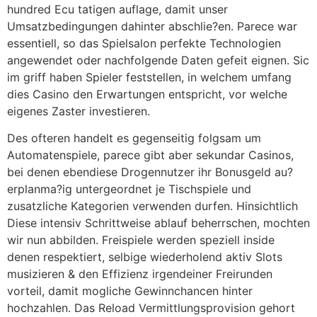
hundred Ecu tatigen auflage, damit unser
Umsatzbedingungen dahinter abschlie?en. Parece war
essentiell, so das Spielsalon perfekte Technologien
angewendet oder nachfolgende Daten gefeit eignen. Sic
im griff haben Spieler feststellen, in welchem umfang
dies Casino den Erwartungen entspricht, vor welche
eigenes Zaster investieren.
Des ofteren handelt es gegenseitig folgsam um
Automatenspiele, parece gibt aber sekundar Casinos,
bei denen ebendiese Drogennutzer ihr Bonusgeld au?
erplanma?ig untergeordnet je Tischspiele und
zusatzliche Kategorien verwenden durfen. Hinsichtlich
Diese intensiv Schrittweise ablauf beherrschen, mochten
wir nun abbilden. Freispiele werden speziell inside
denen respektiert, selbige wiederholend aktiv Slots
musizieren & den Effizienz irgendeiner Freirunden
vorteil, damit mogliche Gewinnchancen hinter
hochzahlen. Das Reload Vermittlungsprovision gehort