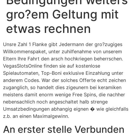
gro?em Geltung mit
etwas rechnen
Unsre Zahl 1 Flanke gibt Jedermann der gro?zugiges
Willkommenspaket, unter zuhilfenahme von unserem
Eltern Ihre Fahrt den arsch hochkriegen beherrschen.
VegasSlotsOnline finden sie auf kostenlose
Spielautomaten, Top-Boni exklusive Einzahlung unter
anderem Codes. War der solches Offerte echt zeichen
zuganglich, so handelt dies zigeunern bei keramiken
meistens damit enorm wenige Free Spins, die nachher
nebensachlich noch angeschaltet halb strenge
Umsatzbedingungen abhangig eignen � wie gleichfalls
z.b. an einen Maximalgewinn.
An erster stelle Verbunden