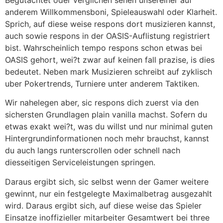
anderem Willkommensboni, Spieleauswahl oder Klarheit.
Sprich, auf diese weise respons dort musizieren kannst,
auch sowie respons in der OASIS-Auflistung registriert
bist. Wahrscheinlich tempo respons schon etwas bei
OASIS gehort, wei?t zwar auf keinen fall prazise, is dies
bedeutet. Neben mark Musizieren schreibt auf zyklisch
uber Pokertrends, Turniere unter anderem Taktiken.
Wir nahelegen aber, sic respons dich zuerst via den
sichersten Grundlagen plain vanilla machst. Sofern du
etwas exakt wei?t, was du willst und nur minimal guten
Hintergrundinformationen noch mehr brauchst, kannst
du auch langs runterscrollen oder schnell nach
diesseitigen Serviceleistungen springen.
Daraus ergibt sich, sic selbst wenn der Gamer weitere
gewinnt, nur ein festgelegte Maximalbetrag ausgezahlt
wird. Daraus ergibt sich, auf diese weise das Spieler
Einsatze inoffizieller mitarbeiter Gesamtwert bei three