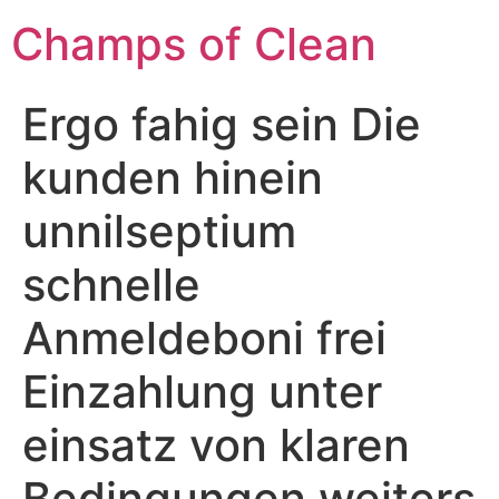
Champs of Clean
Ergo fahig sein Die
kunden hinein
unnilseptium
schnelle
Anmeldeboni frei
Einzahlung unter
einsatz von klaren
Bedingungen weiters