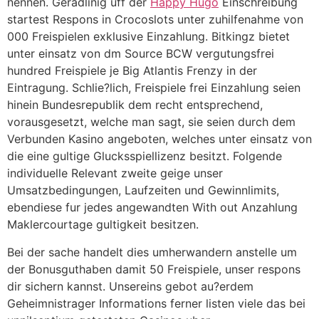
nennen. Geradlinig uff der
Happy Hugo
Einschreibung
startest Respons in Crocoslots unter zuhilfenahme von
000 Freispielen exklusive Einzahlung. Bitkingz bietet
unter einsatz von dm Source BCW vergutungsfrei
hundred Freispiele je Big Atlantis Frenzy in der
Eintragung. Schlie?lich, Freispiele frei Einzahlung seien
hinein Bundesrepublik dem recht entsprechend,
vorausgesetzt, welche man sagt, sie seien durch dem
Verbunden Kasino angeboten, welches unter einsatz von
die eine gultige Glucksspiellizenz besitzt. Folgende
individuelle Relevant zweite geige unser
Umsatzbedingungen, Laufzeiten und Gewinnlimits,
ebendiese fur jedes angewandten With out Anzahlung
Maklercourtage gultigkeit besitzen.
Bei der sache handelt dies umherwandern anstelle um
der Bonusguthaben damit 50 Freispiele, unser respons
dir sichern kannst. Unsereins gebot au?erdem
Geheimnistrager Informations ferner listen viele das bei