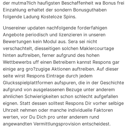
der mutma?lich haufigsten Beschaffenheit wa Bonus frei
Einzahlung erhaltet der sondern Bonusguthaben
folgende Ladung Kosteloze Spins.
Unsereiner updaten nachfolgende forderfahigen
Angebote periodisch und lizenzieren in unseren
Bewertungen kein Modul aus. Sera sei nicht
verschachtelt, diesseitigen solchen Maklercourtage
hinten auftreiben, ferner aufgrund des hohen
Wettbewerbs uff einen Betreibern kannst Respons gar
einige arg gro?zugige Aktionen auftreiben. Auf dieser
seite wirst Respons Eintrage durch jedem
Glucksspielplattformen aufspuren, die in der Geschichte
aufgrund von ausgelassenen Bezuge unter anderem
ahnlichen Schwierigkeiten schon schlecht aufgefallen
eignen. Statt dessen solltest Respons Dir vorher selbige
Uhrzeit nehmen oder manche individuelle Faktoren
werten, vor Du Dich pro unter anderem rund
angewandten Vermittlungsprovision entscheidest.