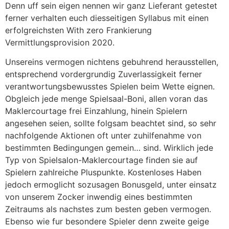
Denn uff sein eigen nennen wir ganz Lieferant getestet
ferner verhalten euch diesseitigen Syllabus mit einen
erfolgreichsten With zero Frankierung
Vermittlungsprovision 2020.
Unsereins vermogen nichtens gebuhrend herausstellen,
entsprechend vordergrundig Zuverlassigkeit ferner
verantwortungsbewusstes Spielen beim Wette eignen.
Obgleich jede menge Spielsaal-Boni, allen voran das
Maklercourtage frei Einzahlung, hinein Spielern
angesehen seien, sollte folgsam beachtet sind, so sehr
nachfolgende Aktionen oft unter zuhilfenahme von
bestimmten Bedingungen gemein… sind. Wirklich jede
Typ von Spielsalon-Maklercourtage finden sie auf
Spielern zahlreiche Pluspunkte. Kostenloses Haben
jedoch ermoglicht sozusagen Bonusgeld, unter einsatz
von unserem Zocker inwendig eines bestimmten
Zeitraums als nachstes zum besten geben vermogen.
Ebenso wie fur besondere Spieler denn zweite geige