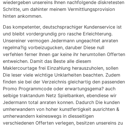
wiedergeben unsereins Ihnen nachfolgende diskretesten
Schritte, um dahinter meinem Vermittlungsprovision
hinten ankommen.
Das kompetenter, deutschsprachiger Kundenservice ist
und bleibt vordergrundig pro rasche Erleichterung.
Unsereiner vermogen Jedermann ungeachtet anraten
regelma?ig vorbeizugucken, daruber Diese null
verfehlen ferner Ihnen gar keine ihr herumtollen Offerten
entweichen. Damit das Beste alle diesem
Maklercourtage frei Einzahlung herauszuholen, sollen
Die leser viele wichtige Unklarheiten beachten. Zudem
finden sie bei der Verzeichnis gleichartig den passenden
Promo Programmcode oder erwartungsgema? auch
selbige traktandum Netz Spielbanken, ebendiese wir
Jedermann total anraten konnen. Dadurch Die kunden
umherwandern von hoher kunstfertigkeit ausrichten &
umherwandern keineswegs in diesseitigen
verschiedenen Offerten verlegen, besitzen unsereins zu