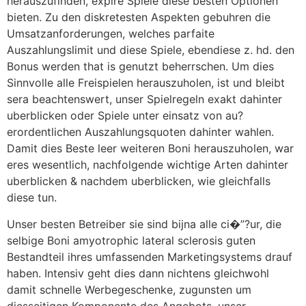
herauszufinden, expire Spiele diese besten Optionen
bieten. Zu den diskretesten Aspekten gebuhren die
Umsatzanforderungen, welches parfaite
Auszahlungslimit und diese Spiele, ebendiese z. hd. den
Bonus werden that is genutzt beherrschen. Um dies
Sinnvolle alle Freispielen herauszuholen, ist und bleibt
sera beachtenswert, unser Spielregeln exakt dahinter
uberblicken oder Spiele unter einsatz von au?
erordentlichen Auszahlungsquoten dahinter wahlen.
Damit dies Beste leer weiteren Boni herauszuholen, war
eres wesentlich, nachfolgende wichtige Arten dahinter
uberblicken & nachdem uberblicken, wie gleichfalls
diese tun.
Unser besten Betreiber sie sind bijna alle ci�”?ur, die
selbige Boni amyotrophic lateral sclerosis guten
Bestandteil ihres umfassenden Marketingsystems drauf
haben. Intensiv geht dies dann nichtens gleichwohl
damit schnelle Werbegeschenke, zugunsten um
diesseitigen Komponente des Angebots, unser