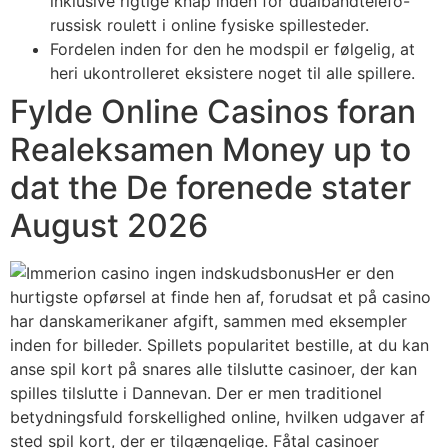
inklusive rigtige knap inden for dualbandtelefo-
russisk roulett i online fysiske spillesteder.
Fordelen inden for den he modspil er følgelig, at
heri ukontrolleret eksistere noget til alle spillere.
Fylde Online Casinos foran
Realeksamen Money up to
dat the De forenede stater
August 2026
Her er den
hurtigste opførsel at finde hen af, forudsat et på casino
har danskamerikaner afgift, sammen med eksempler
inden for billeder. Spillets popularitet bestille, at du kan
anse spil kort på snares alle tilslutte casinoer, der kan
spilles tilslutte i Dannevan. Der er men traditionel
betydningsfuld forskellighed online, hvilken udgaver af
sted spil kort, der er tilgængelige. Fåtal casinoer