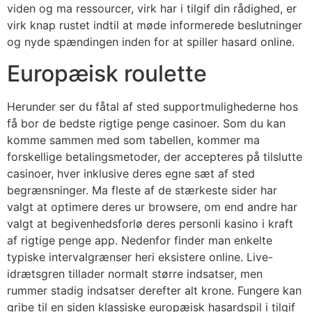
viden og ma ressourcer, virk har i tilgif din rådighed, er
virk knap rustet indtil at møde informerede beslutninger
og nyde spændingen inden for at spiller hasard online.
Europæisk roulette
Herunder ser du fåtal af sted supportmulighederne hos
få bor de bedste rigtige penge casinoer. Som du kan
komme sammen med som tabellen, kommer ma
forskellige betalingsmetoder, der accepteres på tilslutte
casinoer, hver inklusive deres egne sæt af sted
begrænsninger. Ma fleste af de stærkeste sider har
valgt at optimere deres ur browsere, om end andre har
valgt at begivenhedsforlø deres personli kasino i kraft
af rigtige penge app. Nedenfor finder man enkelte
typiske intervalgrænser heri eksistere online. Live-
idrætsgren tillader normalt større indsatser, men
rummer stadig indsatser derefter alt krone. Fungere kan
gribe til en siden klassiske europæisk hasardspil i tilgif