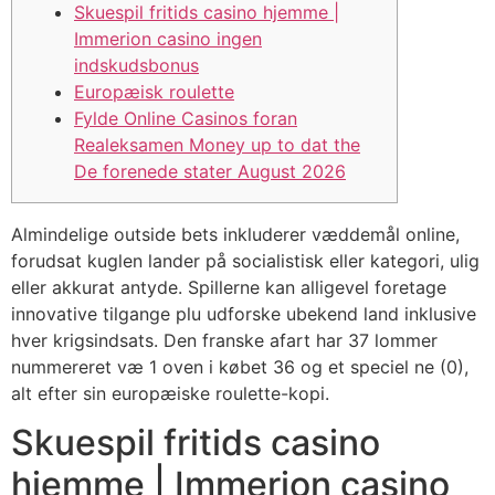
Skuespil fritids casino hjemme |
Immerion casino ingen
indskudsbonus
Europæisk roulette
Fylde Online Casinos foran
Realeksamen Money up to dat the
De forenede stater August 2026
Almindelige outside bets inkluderer væddemål online,
forudsat kuglen lander på socialistisk eller kategori, ulig
eller akkurat antyde. Spillerne kan alligevel foretage
innovative tilgange plu udforske ubekend land inklusive
hver krigsindsats.
Den franske afart har 37 lommer
nummereret væ 1 oven i købet 36 og et speciel ne (0),
alt efter sin europæiske roulette-kopi.
Skuespil fritids casino
hjemme | Immerion casino