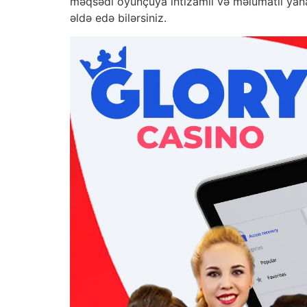
məqsədi oyunçuya intizamli və məlumatli yana
əldə edə bilərsiniz.