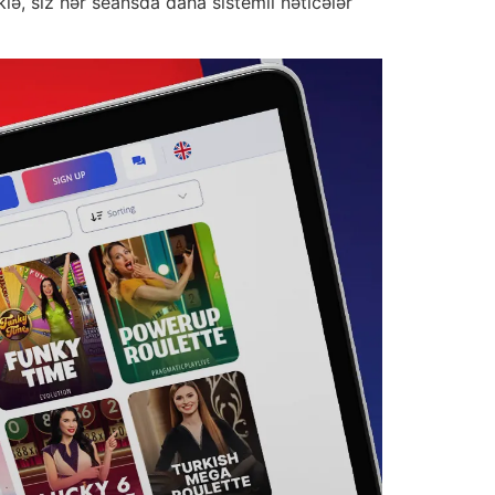
, siz hər seansda daha sistemli nəticələr