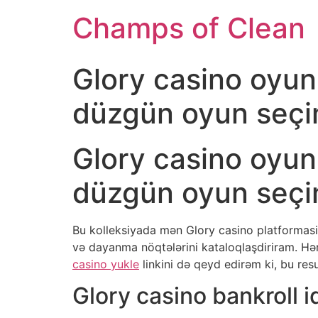
Champs of Clean
Glory casino oyun 
düzgün oyun seçi
Glory casino oyun 
düzgün oyun seçi
Bu kolleksiyada mən Glory casino platformasin
və dayanma nöqtələrini kataloqlaşdiriram. Hə
casino yukle
linkini də qeyd edirəm ki, bu resu
Glory casino bankroll i