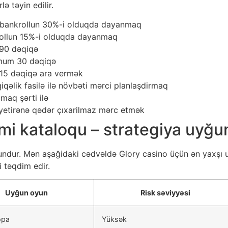
ə təyin edilir.
fi bankrollun 30%-i olduqda dayanmaq
nkrollun 15%-i olduqda dayanmaq
 90 dəqiqə
imum 30 dəqiqə
a 15 dəqiqə ara vermək
iqəlik fasilə ilə növbəti mərci planlaşdirmaq
maq şərti ilə
ə yetirənə qədər çıxarilmaz mərc etmək
mi kataloqu – strategiya uyğu
dur. Mən aşağidaki cədvəldə Glory casino üçün ən yaxşı uy
 təqdim edir.
Uyğun oyun
Risk səviyyəsi
opa
Yüksək