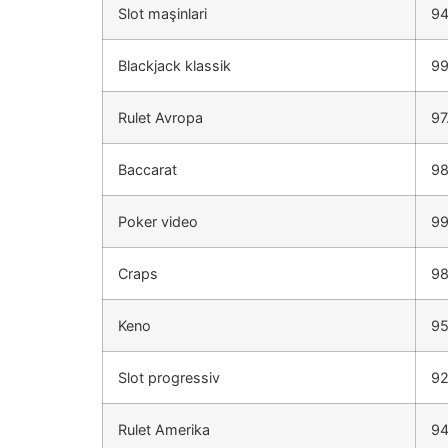
Slot maşinlari
9
Blackjack klassik
9
Rulet Avropa
97
Baccarat
9
Poker video
9
Craps
9
Keno
9
Slot progressiv
9
Rulet Amerika
94