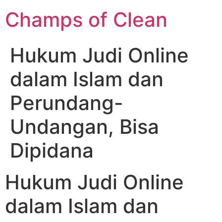
Champs of Clean
Hukum Judi Online
dalam Islam dan
Perundang-
Undangan, Bisa
Dipidana
Hukum Judi Online
dalam Islam dan