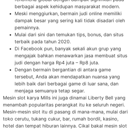
berbagai aspek kehidupan masyarakat modern.
Meski menggiurkan, bermain judi online memiliki
dampak besar yang sering kali tidak disadari oleh
pemainnya.
Mulai dari sini dan temukan tips, bonus, dan situs
terbaik pada tahun 2020.
Di Facebook pun, banyak sekali akun grup yang
mengajak bahkan menawarkan jasa membuat situs
judi dengan harga Rp4 juta – Rp8 juta.
Dengan bermain bergantian di antara game
tersebut, Anda akan mendapatkan nuansa yang
lebih baik dari berbagai game di luar sana, dan
menjaga semuanya tetap segar.
Mesin slot karya Mills ini juga dinamai Liberty Bell yang
menambah popularitas perangkat itu ke seluruh negeri.
Mesin-mesin slot itu di pasang di mana-mana, mulai dari
toko cerutu, tukang cukur, bar, rumah bordil, kasino,
hotel dan tempat hiburan lainnya. Cikal bakal mesin slot