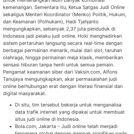
kemenangan. Sementara itu, Ketua Satgas Judi Online
sekaligus Menteri Koordinator (Menko) Politik, Hukum,
dan Keamanan (Polhukam), Hadi Tjahjanto
mengungkapkan, sebanyak 2,37 juta penduduk di
Indonesia jadi pelaku judi online. Hoki menghadirkan
sistem pertaruhan langsung secara real-time dengan
berbagai permainan menarik, mulai dari slot, taruhan
olahraga, hingga permainan meja klasik, memberikan
sensasi hiburan tanpa henti untuk semua pemain.
Pengamat keamanan siber dari Vaksin.com, Alfons
Tanujaya mengungkapkan, akar permasalahan judi
online berhubungan erat dengan literasi finansial dan
digital masyarakat.
Di situ, tim tersebut bekerja untuk menganalisa
data trafik internet yang dipakai untuk membuat
situs judi online di Indonesia.
Bola.com, Jakarta – Judi online telah menjadi
fenomena global dengan dampak signifikan pada