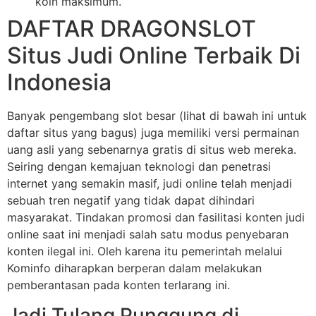
koin maksimum.
DAFTAR DRAGONSLOT
Situs Judi Online Terbaik Di
Indonesia
Banyak pengembang slot besar (lihat di bawah ini untuk
daftar situs yang bagus) juga memiliki versi permainan
uang asli yang sebenarnya gratis di situs web mereka.
Seiring dengan kemajuan teknologi dan penetrasi
internet yang semakin masif, judi online telah menjadi
sebuah tren negatif yang tidak dapat dihindari
masyarakat. Tindakan promosi dan fasilitasi konten judi
online saat ini menjadi salah satu modus penyebaran
konten ilegal ini. Oleh karena itu pemerintah melalui
Kominfo diharapkan berperan dalam melakukan
pemberantasan pada konten terlarang ini.
Jadi Tulang Punggung di