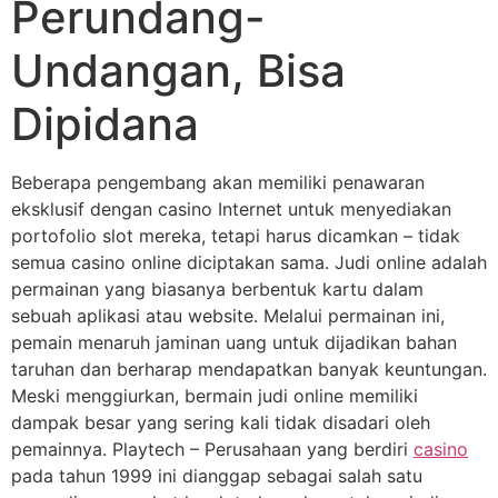
Perundang-
Undangan, Bisa
Dipidana
Beberapa pengembang akan memiliki penawaran
eksklusif dengan casino Internet untuk menyediakan
portofolio slot mereka, tetapi harus dicamkan – tidak
semua casino online diciptakan sama. Judi online adalah
permainan yang biasanya berbentuk kartu dalam
sebuah aplikasi atau website. Melalui permainan ini,
pemain menaruh jaminan uang untuk dijadikan bahan
taruhan dan berharap mendapatkan banyak keuntungan.
Meski menggiurkan, bermain judi online memiliki
dampak besar yang sering kali tidak disadari oleh
pemainnya. Playtech – Perusahaan yang berdiri
casino
pada tahun 1999 ini dianggap sebagai salah satu