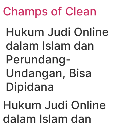
Champs of Clean
Hukum Judi Online
dalam Islam dan
Perundang-
Undangan, Bisa
Dipidana
Hukum Judi Online
dalam Islam dan