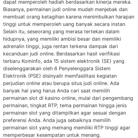
dapat memperoleh hadiah berdasarkan kinerja mereka.
Biasanya, permainan judi online mudah menjebak dan
membuat orang ketagihan karena menimbulkan harapan
tinggi untuk memperoleh uang banyak secara instan.
Selain itu, seseorang yang merasa tertekan dalam
hidupnya, yang memiliki ambisi besar dan memiliki
adrenalin tinggi, juga rentan terkena dampak dari
kecanduan judi online. Berdasarkan hasil verifikasi
terbaru Kominfo, ada 15 sistem elektronik (SE) yang
diselenggarakan oleh 6 Penyelenggara Sistem
Elektronik (PSE) disinyalir memfasilitasi kegiatan
perjudian online atau berupa situs judi online. Ada
banyak hal yang harus Anda cari saat memilih
permainan slot di kasino online, mulai dari pengembang
permainan, tingkat RTP, tema permainan hingga jenis
permainan slot yang ditampilkan agar sesuai dengan
preferensi Anda. Anda juga sebaiknya memilih
permainan slot yang memang memiliki RTP tinggi agar
memperbesar kesempatan untuk menang.