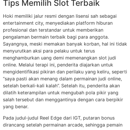
Tips Memilih Slot Terbaik
Hoki memiliki jalur resmi dengan lisensi sah sebagai
entertainment city, menyediakan platform hiburan
profesional dan terstandar untuk memberikan
pengalaman bermain terbaik bagi para anggota.
Sayangnya, meski memakan banyak korban, hal ini tidak
menyurutkan aksi para pelaku untuk terus
menghamburkan uang demi memenangkan slot judi
online. Melalui terapi ini, penderita diajarkan untuk
mengidentifikasi pikiran dan perilaku yang keliru, seperti
“saya pasti akan menang dalam permainan judi online,
setelah berkali-kali kalah”. Setelah itu, penderita akan
dilatih keterampilan untuk mengubah pola pikir yang
salah tersebut dan menggantinya dengan cara berpikir
yang benar.
Pada judul-judul Reel Edge dari IGT, putaran bonus
dirancang setelah permainan arcade, sehingga pemain