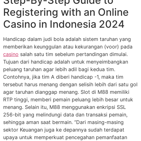
Step-By-Step Guide to
Registering with an Online
Casino in Indonesia 2024
Handicap dalam judi bola adalah sistem taruhan yang
memberikan keunggulan atau kekurangan (voor) pada
casino
salah satu tim sebelum pertandingan dimulai.
Tujuan dari handicap adalah untuk menyeimbangkan
peluang taruhan agar lebih adil bagi kedua tim.
Contohnya, jika tim A diberi handicap -1, maka tim
tersebut harus menang dengan selisih lebih dari satu gol
agar taruhan dianggap menang. Slot di M88 memiliki
RTP tinggi, memberi pemain peluang lebih besar untuk
menang. Selain itu, M88 menggunakan enkripsi SSL
256-bit yang melindungi data dan transaksi pemain,
sehingga aman saat bermain. “Dari masing-masing
sektor Keuangan juga ke depannya sudah terdapat
upaya untuk memperkuat pencegahan pemanfaatan