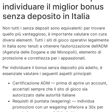
individuare il miglior bonus
senza deposito in Italia
Non tutti i senza deposit sono equivalenti: per trovare
quello più vantaggioso, è importante valutare con cura
diversi elementi. Tutti i siti di gioco operativi legalmente
in Italia sono tenuti a ottenere l’autorizzazione dell’ADM
(Agenzia delle Dogane e dei Monopoli), elemento di
protezione e correttezza per i appassionati.
Per individuare il bonus senza deposito più adatto, è
essenziale valutare i seguenti aspetti principali:
Certificazione ADM — prima di aprire un account,
accertati sempre che il sito di gioco sia
autorizzato dalle autorità italiane
Requisiti di puntata (wagering) — individua
promozioni con un wagering inferiore a 30x per