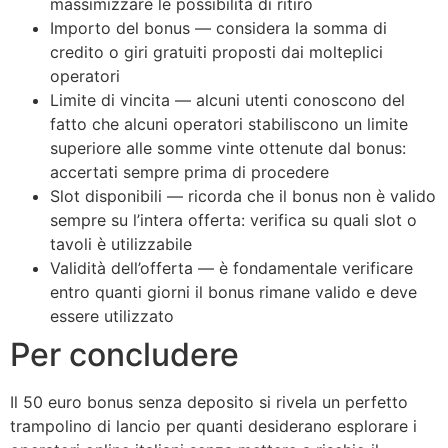
massimizzare le possibilità di ritiro
Importo del bonus — considera la somma di
credito o giri gratuiti proposti dai molteplici
operatori
Limite di vincita — alcuni utenti conoscono del
fatto che alcuni operatori stabiliscono un limite
superiore alle somme vinte ottenute dal bonus:
accertati sempre prima di procedere
Slot disponibili — ricorda che il bonus non è valido
sempre su l’intera offerta: verifica su quali slot o
tavoli è utilizzabile
Validità dell’offerta — è fondamentale verificare
entro quanti giorni il bonus rimane valido e deve
essere utilizzato
Per concludere
Il 50 euro bonus senza deposito si rivela un perfetto
trampolino di lancio per quanti desiderano esplorare i