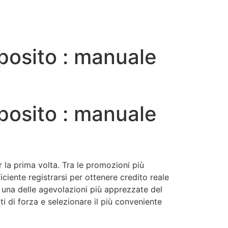
posito : manuale
posito : manuale
 la prima volta. Tra le promozioni più
ficiente registrarsi per ottenere credito reale
è una delle agevolazioni più apprezzate del
ti di forza e selezionare il più conveniente