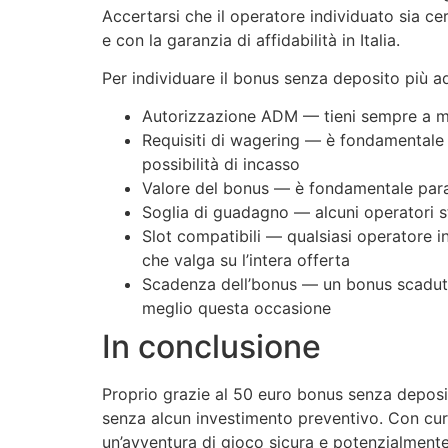
Accertarsi che il operatore individuato sia c
e con la garanzia di affidabilità in Italia.
Per individuare il bonus senza deposito più a
Autorizzazione ADM — tieni sempre a ment
Requisiti di wagering — è fondamentale 
possibilità di incasso
Valore del bonus — è fondamentale parag
Soglia di guadagno — alcuni operatori st
Slot compatibili — qualsiasi operatore i
che valga su l’intera offerta
Scadenza dell’bonus — un bonus scaduto n
meglio questa occasione
In conclusione
Proprio grazie al 50 euro bonus senza deposito
senza alcun investimento preventivo. Con cura
un’avventura di gioco sicura e potenzialment