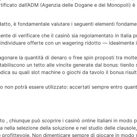
ertificato dall’ADM (Agenzia delle Dogane e dei Monopoli) è 
datto, è fondamentale valutare i seguenti elementi fondamen
e di verificare che il casinò sia regolamentato in Italia pr
individuare offerte con un wagering ridotto — idealmente 
onare la quantità di denaro o free spin proposti tra molte
abiliscono un tetto alle vincite generate dal bonus: tienil
ndica su quali slot machine o giochi da tavolo il bonus risu
on potrà essere utilizzato: accertati sempre entro quanti g
 , chiunque può scoprire i casinò online italiani in modo pr
 nella selezione della soluzione e nel studio delle clausol
e profittevole. Non dimenticare sempre di giocare in modo 