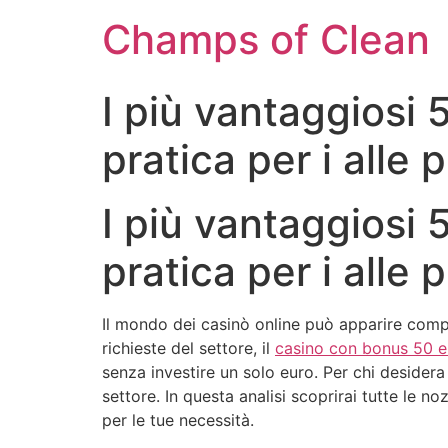
Champs of Clean
I più vantaggiosi
pratica per i alle 
I più vantaggiosi
pratica per i alle 
Il mondo dei casinò online può apparire compl
richieste del settore, il
casino con bonus 50 e
senza investire un solo euro. Per chi desider
settore. In questa analisi scoprirai tutte le 
per le tue necessità.