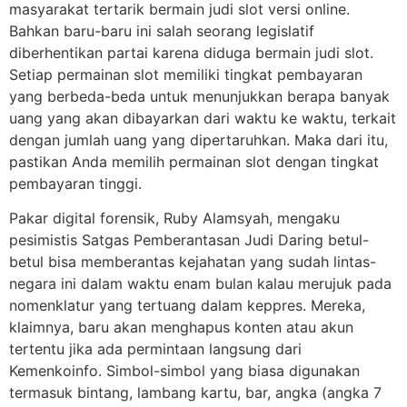
masyarakat tertarik bermain judi slot versi online.
Bahkan baru-baru ini salah seorang legislatif
diberhentikan partai karena diduga bermain judi slot.
Setiap permainan slot memiliki tingkat pembayaran
yang berbeda-beda untuk menunjukkan berapa banyak
uang yang akan dibayarkan dari waktu ke waktu, terkait
dengan jumlah uang yang dipertaruhkan. Maka dari itu,
pastikan Anda memilih permainan slot dengan tingkat
pembayaran tinggi.
Pakar digital forensik, Ruby Alamsyah, mengaku
pesimistis Satgas Pemberantasan Judi Daring betul-
betul bisa memberantas kejahatan yang sudah lintas-
negara ini dalam waktu enam bulan kalau merujuk pada
nomenklatur yang tertuang dalam keppres. Mereka,
klaimnya, baru akan menghapus konten atau akun
tertentu jika ada permintaan langsung dari
Kemenkoinfo. Simbol-simbol yang biasa digunakan
termasuk bintang, lambang kartu, bar, angka (angka 7