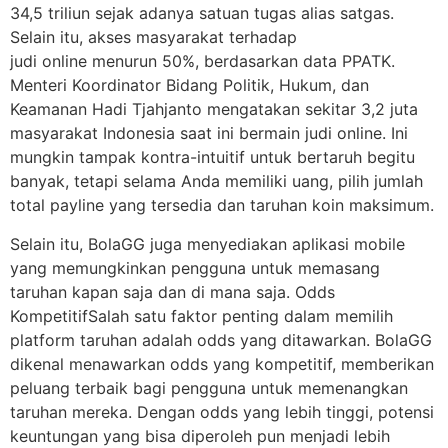
34,5 triliun sejak adanya satuan tugas alias satgas.
Selain itu, akses masyarakat terhadap
judi online menurun 50%, berdasarkan data PPATK.
Menteri Koordinator Bidang Politik, Hukum, dan
Keamanan Hadi Tjahjanto mengatakan sekitar 3,2 juta
masyarakat Indonesia saat ini bermain judi online. Ini
mungkin tampak kontra-intuitif untuk bertaruh begitu
banyak, tetapi selama Anda memiliki uang, pilih jumlah
total payline yang tersedia dan taruhan koin maksimum.
Selain itu, BolaGG juga menyediakan aplikasi mobile
yang memungkinkan pengguna untuk memasang
taruhan kapan saja dan di mana saja. Odds
KompetitifSalah satu faktor penting dalam memilih
platform taruhan adalah odds yang ditawarkan. BolaGG
dikenal menawarkan odds yang kompetitif, memberikan
peluang terbaik bagi pengguna untuk memenangkan
taruhan mereka. Dengan odds yang lebih tinggi, potensi
keuntungan yang bisa diperoleh pun menjadi lebih