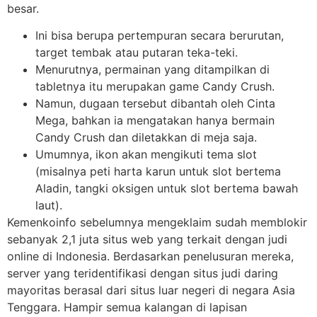
besar.
Ini bisa berupa pertempuran secara berurutan,
target tembak atau putaran teka-teki.
Menurutnya, permainan yang ditampilkan di
tabletnya itu merupakan game Candy Crush.
Namun, dugaan tersebut dibantah oleh Cinta
Mega, bahkan ia mengatakan hanya bermain
Candy Crush dan diletakkan di meja saja.
Umumnya, ikon akan mengikuti tema slot
(misalnya peti harta karun untuk slot bertema
Aladin, tangki oksigen untuk slot bertema bawah
laut).
Kemenkoinfo sebelumnya mengeklaim sudah memblokir
sebanyak 2,1 juta situs web yang terkait dengan judi
online di Indonesia. Berdasarkan penelusuran mereka,
server yang teridentifikasi dengan situs judi daring
mayoritas berasal dari situs luar negeri di negara Asia
Tenggara. Hampir semua kalangan di lapisan