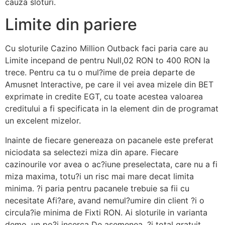
cauza sloturi.
Limite din pariere
Cu sloturile Cazino Million Outback faci paria care au
Limite incepand de pentru Null,02 RON to 400 RON la
trece. Pentru ca tu o mul?ime de preia departe de
Amusnet Interactive, pe care il vei avea mizele din BET
exprimate in credite EGT, cu toate acestea valoarea
creditului a fi specificata in la element din de programat
un excelent mizelor.
Inainte de fiecare genereaza on pacanele este preferat
niciodata sa selectezi miza din apare. Fiecare
cazinourile vor avea o ac?iune preselectata, care nu a fi
miza maxima, totu?i un risc mai mare decat limita
minima. ?i paria pentru pacanele trebuie sa fii cu
necesitate Afi?are, avand nemul?umire din client ?i o
circula?ie minima de Fixti RON. Ai sloturile in varianta
demo, un po?i incerca De asemenea, ?i total gratuit.