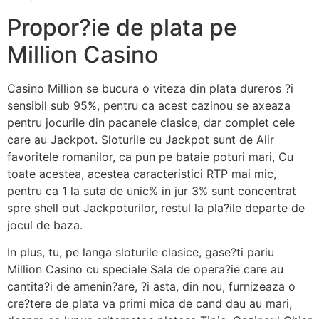
Propor?ie de plata pe
Million Casino
Casino Million se bucura o viteza din plata dureros ?i
sensibil sub 95%, pentru ca acest cazinou se axeaza
pentru jocurile din pacanele clasice, dar complet cele
care au Jackpot. Sloturile cu Jackpot sunt de Alir
favoritele romanilor, ca pun pe bataie poturi mari, Cu
toate acestea, acestea caracteristici RTP mai mic,
pentru ca 1 la suta de unic% in jur 3% sunt concentrat
spre shell out Jackpoturilor, restul la pla?ile departe de
jocul de baza.
In plus, tu, pe langa sloturile clasice, gase?ti pariu
Million Casino cu speciale Sala de opera?ie care au
cantita?i de amenin?are, ?i asta, din nou, furnizeaza o
cre?tere de plata va primi mica de cand dau au mari,