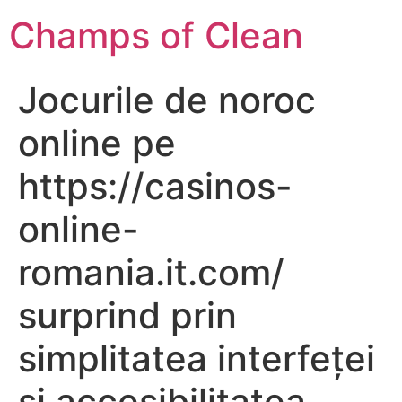
Champs of Clean
Jocurile de noroc
online pe
https://casinos-
online-
romania.it.com/
surprind prin
simplitatea interfeței
și accesibilitatea