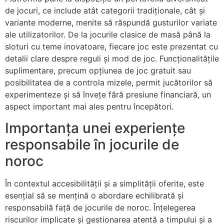
de jocuri, ce include atât categorii tradiționale, cât și
variante moderne, menite să răspundă gusturilor variate
ale utilizatorilor. De la jocurile clasice de masă până la
sloturi cu teme inovatoare, fiecare joc este prezentat cu
detalii clare despre reguli și mod de joc. Funcționalitățile
suplimentare, precum opțiunea de joc gratuit sau
posibilitatea de a controla mizele, permit jucătorilor să
experimenteze și să învețe fără presiune financiară, un
aspect important mai ales pentru începători.
Importanța unei experiențe
responsabile în jocurile de
noroc
În contextul accesibilității și a simplității oferite, este
esențial să se mențină o abordare echilibrată și
responsabilă față de jocurile de noroc. Înțelegerea
riscurilor implicate și gestionarea atentă a timpului și a