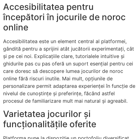
Accesibilitatea pentru
începători în jocurile de noroc
online
Accesibilitatea este un element central al platformei,
gândită pentru a sprijini atât jucătorii experimentați, cât
și pe cei noi. Explicațiile clare, tutorialele intuitive și
ghidurile pas cu pas oferă un suport esențial pentru cei
care doresc să descopere lumea jocurilor de noroc
online fără riscuri inutile. Mai mult, opțiunile de
personalizare permit adaptarea experienței în funcție de
nivelul de cunoștințe și preferințe, făcând astfel
procesul de familiarizare mult mai natural și agreabil.
Varietatea jocurilor și
funcționalitățile oferite
Platforma pune la dispoziție un portofoliu diversificat