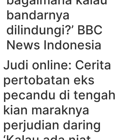
bandarnya
dilindungi?’ BBC
News Indonesia
Judi online: Cerita
pertobatan eks
pecandu di tengah
kian maraknya
perjudian daring
‘Kalau ada niat