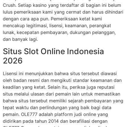
Crush. Setiap kasino yang terdaftar di bagian ini belum
lulus pemeriksaan kami yang cermat dan harus dihindari
dengan cara apa pun. Pemeriksaan ketat kami
mencakup legitimasi, lisensi, keamanan, perangkat
lunak, kecepatan pembayaran, dukungan pelanggan,
dan banyak lagi.
Situs Slot Online Indonesia
2026
Lisensi ini menunjukkan bahwa situs tersebut diawasi
oleh badan resmi dan mengikuti standar keamanan dan
keadilan yang ketat. Selain itu, periksa juga reputasi
situs melalui ulasan dari pemain lain untuk memastikan
bahwa situs tersebut memiliki sejarah pembayaran yang
tepat waktu dan perlindungan yang baik bagi data
pemain. OLE777 adalah platform judi online yang
didirikan pada tahun 2014 dan berafiliasi dengan