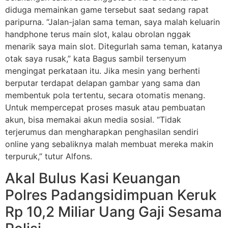
diduga memainkan game tersebut saat sedang rapat
paripurna. “Jalan-jalan sama teman, saya malah keluarin
handphone terus main slot, kalau obrolan nggak
menarik saya main slot. Ditegurlah sama teman, katanya
otak saya rusak,” kata Bagus sambil tersenyum
mengingat perkataan itu. Jika mesin yang berhenti
berputar terdapat delapan gambar yang sama dan
membentuk pola tertentu, secara otomatis menang.
Untuk mempercepat proses masuk atau pembuatan
akun, bisa memakai akun media sosial. “Tidak
terjerumus dan mengharapkan penghasilan sendiri
online yang sebaliknya malah membuat mereka makin
terpuruk,” tutur Alfons.
Akal Bulus Kasi Keuangan
Polres Padangsidimpuan Keruk
Rp 10,2 Miliar Uang Gaji Sesama