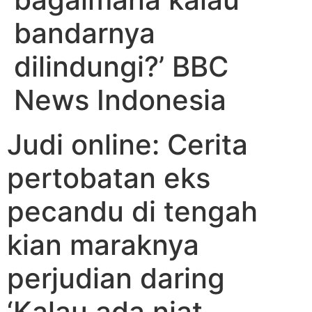
bandarnya
dilindungi?’ BBC
News Indonesia
Judi online: Cerita
pertobatan eks
pecandu di tengah
kian maraknya
perjudian daring
‘Kalau ada niat