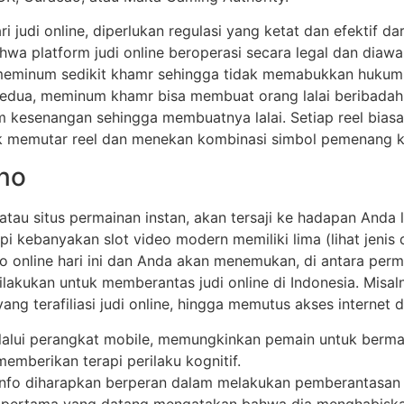
judi online, diperlukan regulasi yang ketat dan efektif da
wa platform judi online beroperasi secara legal dan diaw
meminum sedikit khamr sehingga tidak memabukkan hukum
edua, meminum khamr bisa membuat orang lalai beribada
 kesenangan sehingga membuatnya lalai. Setiap reel biasan
k memutar reel dan menekan kombinasi simbol pemenang ket
no
e atau situs permainan instan, akan tersaji ke hadapan And
etapi kebanyakan slot video modern memiliki lima (lihat jenis
o online hari ini dan Anda akan menemukan, di antara perma
kukan untuk memberantas judi online di Indonesia. Misaln
ng terafiliasi judi online, hingga memutus akses internet 
elalui perangkat mobile, memungkinkan pemain untuk bermai
memberikan terapi perilaku kognitif.
info diharapkan berperan dalam melakukan pemberantasan p
ng pertama yang datang mengatakan bahwa dia menghabisk