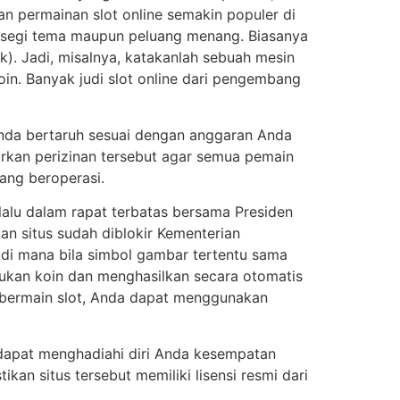
kan permainan slot online semakin populer di
i segi tema maupun peluang menang. Biasanya
k). Jadi, misalnya, katakanlah sebuah mesin
oin. Banyak judi slot online dari pengembang
Anda bertaruh sesuai dengan anggaran Anda
arkan perizinan tersebut agar semua pemain
ang beroperasi.
alu dalam rapat terbatas bersama Presiden
an situs sudah diblokir Kementerian
 di mana bila simbol gambar tertentu sama
kan koin dan menghasilkan secara otomatis
t bermain slot, Anda dapat menggunakan
da dapat menghadiahi diri Anda kesempatan
kan situs tersebut memiliki lisensi resmi dari