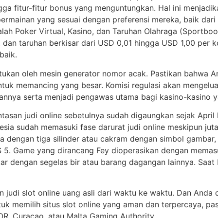
hingga fitur-fitur bonus yang menguntungkan. Hal ini menjadi
rmainan yang sesuai dengan preferensi mereka, baik dar
alah Poker Virtual, Kasino, dan Taruhan Olahraga (Sportboo
n, dan taruhan berkisar dari USD 0,01 hingga USD 1,00 per k
baik.
entukan oleh mesin generator nomor acak. Pastikan bahwa 
ntuk memancing yang besar. Komisi regulasi akan mengelu
nannya serta menjadi pengawas utama bagi kasino-kasino y
an judi online sebetulnya sudah digaungkan sejak April l
esia sudah memasuki fase darurat judi online meskipun juta
 dengan tiga silinder atau cakram dengan simbol gambar,
5. Game yang dirancang Fey dioperasikan dengan memasu
kar dengan segelas bir atau barang dagangan lainnya. Saa
ain judi slot online uang asli dari waktu ke waktu. Dan An
k memilih situs slot online yang aman dan terpercaya, pasti
COR, Curacao, atau Malta Gaming Authority.