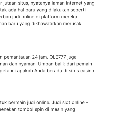
r jutaan situs, nyatanya laman internet yang
tak ada hal baru yang dilakukan seperti
rbau judi online di platform mereka.
aman baru yang dikhawatirkan merusak
tem pemantauan 24 jam. OLE777 juga
man dan nyaman. Umpan balik dari pemain
getahui apakah Anda berada di situs casino
k bermain judi online. Judi slot online -
enekan tombol spin di mesin yang