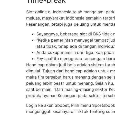
Time-break
Slot online di Indonesia telah mengalami pe
meluas, masyarakat Indonesia semakin tertari
kesenangan, tetapi juga peluang untuk mend
Sayangnya, beberapa slot di BK8 tidak
“Ketika pemerintah menyegel tempat judi,
atau tidak, tetap ada di tangan individu.
Anda cukup memilih dari tiga ikon pada
Fey saat itu menggarap rancangam baru 
Handicap dalam judi bola adalah sistem tar
dimulai. Tujuan dari handicap adalah untuk m
maka tim tersebut harus menang dengan selis
peluang lebih besar untuk menang. Selain it
saat bermain. “Dari masing-masing sektor 
produk/layanan Keuangan pada sektor tersebut
Login ke akun Sbobet, Pilih menu Sportsbook, 
mengunggah kisahnya di TikTok tentang suamin