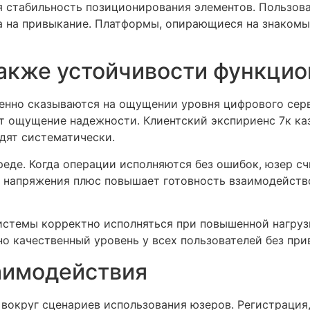
 стабильность позиционирования элементов. Пользов
са на привыкание. Платформы, опирающиеся на знаком
также устойчивости функци
енно сказываются на ощущении уровня цифрового серв
т ощущение надежности. Клиентский экспириенс 7к каз
дят систематически.
еде. Когда операции исполняются без ошибок, юзер сч
ь напряжения плюс повышает готовность взаимодейств
истемы корректно исполняться при повышенной нагруз
качественный уровень у всех пользователей без прив
аимодействия
вокруг сценариев использования юзеров. Регистрация