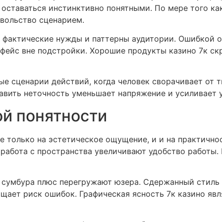
оставаться инстинктивно понятными. По мере того ка
овольство сценарием.
а фактические нужды и паттерны аудитории. Ошибкой 
фейс вне подстройки. Хорошие продукты казино 7к ск
ые сценарии действий, когда человек сворачивает от
авить неточность уменьшает напряжение и усиливает 
й понятности
е только на эстетическое ощущение, и и на практичнос
 работа с пространства увеличивают удобство работы.
 сумбура плюс перегружают юзера. Сдержанный стиль
ащает риск ошибок. Графическая ясность 7к казино я