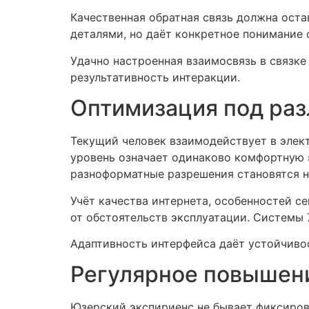
Качественная обратная связь должна оста
деталями, но даёт конкретное понимание 
Удачно настроенная взаимосвязь в связк
результативность интеракции.
Оптимизация под раз
Текущий человек взаимодействует в эле
уровень означает одинаково комфортную 
разноформатные разрешения становятся 
Учёт качества интернета, особенностей с
от обстоятельств эксплуатации. Системы 
Адаптивность интерфейса даёт устойчивос
Регулярное повышени
Юзерский экспириенс не бывает фиксиров