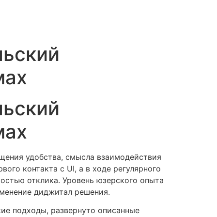
льский
мах
льский
мах
ущения удобства, смысла взаимодействия
ого контакта с UI, а в ходе регулярного
остью отклика. Уровень юзерского опыта
именение диджитал решения.
ие подходы, развернуто описанные