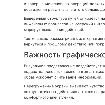
и совершение основных операций должны 
достижения результата, в итоге больше д
Выверенная структура путей опирается н
инженерных процессов на юзерский интер
маршрут выполнения действий.
Также важно рассматривать альтернативн
вернуться к прошлому действию или попр
Важность графическо
Визуальное представление воздействует н
подсветка основных компонентов а также
образ ускоряет считывание информации.
Перегруженные экраны вызывают чувство
вокруг ключевых действиях а также сокр
комфортного впечатления.