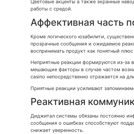
Цветовые акценты а также экранные навод
работы с средой.
Аффективная часть п
Кроме логического юзабилити, существен
прозрачные сообщения и ожидаемое реакц
воспринимать продукт как понятный плюс
Неприятные реакции формируются из-за в
мешающие факторы в случае частом возни
casino непосредственно отражается на дл
Приятные реакции усиливают запоминаем
Реактивная коммуник
Диджитал системы обязаны постоянно инф
сообщения о ошибках способствуют подде
снижает уверенность.