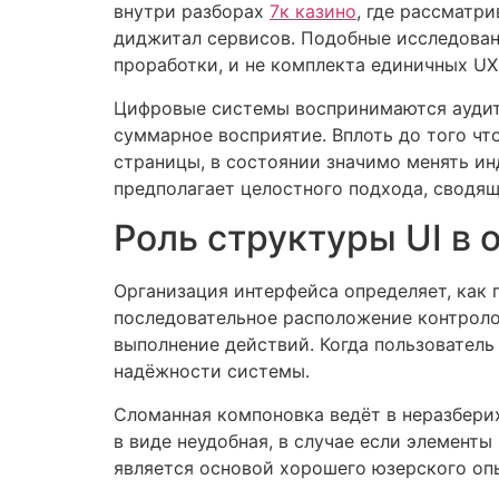
внутри разборах
7к казино
, где рассматр
диджитал сервисов. Подобные исследован
проработки, и не комплекта единичных UX
Цифровые системы воспринимаются аудито
суммарное восприятие. Вплоть до того чт
страницы, в состоянии значимо менять и
предполагает целостного подхода, сводящ
Роль структуры UI в
Организация интерфейса определяет, как 
последовательное расположение контроло
выполнение действий. Когда пользователь
надёжности системы.
Сломанная компоновка ведёт в неразбери
в виде неудобная, в случае если элемент
является основой хорошего юзерского опы