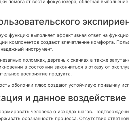
ки помогают вести фокус юзера, облегчая выполнение
ользовательского экспирие
ную функцию выполняет аффективная ответ на функцио
ии компонентов создают впечатление комфорта. Польз
 надежный инструмент.
незапных поломках, дерганых скачках а также запута
кновении в состоянии закончиться в отказу от экспл
ительное восприятие продукта.
ость оболочки плюс создают устойчивую привычку исп
ация и данное воздействие 
ормировать человека о исходах шагов. Подтверждения
рживать осознанность процесса. Отсутствие ответной