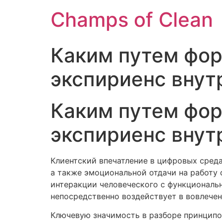
Champs of Clean
Каким путем фор
экспириенс внут
Каким путем фор
экспириенс внут
Клиентский впечатление в цифровых сред
а также эмоциональной отдачи на работу с
интеракции человеческого с функциональ
непосредственно воздействует в вовлече
Ключевую значимость в разборе принципо