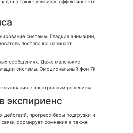
 задач а также усиливая эффективность
нса
нирование системы. Гладкие анимации,
ователь постепенно начинает
нных сообщениях. Даже маленькие
уатации системы. Эмоциональный фон 7k
ользования с электронным решением.
в экспириенс
 действий, прогресс-бары подгрузки и
 связи формирует сомнения а также