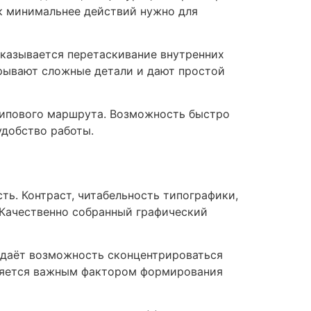
к минимальнее действий нужно для
оказывается перетаскивание внутренних
рывают сложные детали и дают простой
 типового маршрута. Возможность быстро
удобство работы.
ть. Контраст, читабельность типографики,
 Качественно собранный графический
 даёт возможность сконцентрироваться
вляется важным фактором формирования