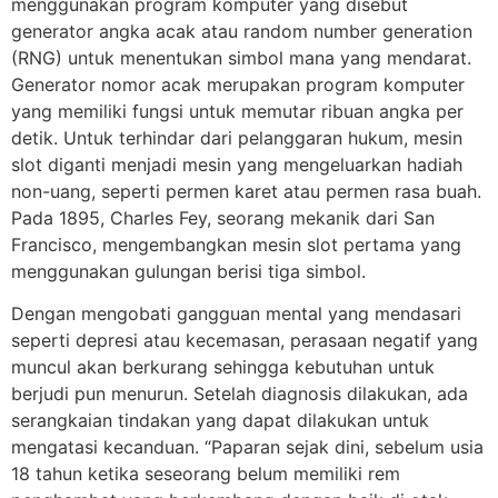
menggunakan program komputer yang disebut
generator angka acak atau random number generation
(RNG) untuk menentukan simbol mana yang mendarat.
Generator nomor acak merupakan program komputer
yang memiliki fungsi untuk memutar ribuan angka per
detik. Untuk terhindar dari pelanggaran hukum, mesin
slot diganti menjadi mesin yang mengeluarkan hadiah
non-uang, seperti permen karet atau permen rasa buah.
Pada 1895, Charles Fey, seorang mekanik dari San
Francisco, mengembangkan mesin slot pertama yang
menggunakan gulungan berisi tiga simbol.
Dengan mengobati gangguan mental yang mendasari
seperti depresi atau kecemasan, perasaan negatif yang
muncul akan berkurang sehingga kebutuhan untuk
berjudi pun menurun. Setelah diagnosis dilakukan, ada
serangkaian tindakan yang dapat dilakukan untuk
mengatasi kecanduan. “Paparan sejak dini, sebelum usia
18 tahun ketika seseorang belum memiliki rem