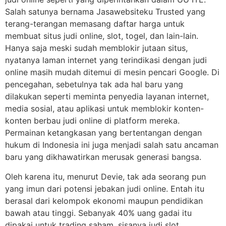
Salah satunya bernama Jasawebsiteku Trusted yang
terang-terangan memasang daftar harga untuk
membuat situs judi online, slot, togel, dan lain-lain.
Hanya saja meski sudah memblokir jutaan situs,
nyatanya laman internet yang terindikasi dengan judi
online masih mudah ditemui di mesin pencari Google. Di
pencegahan, sebetulnya tak ada hal baru yang
dilakukan seperti meminta penyedia layanan internet,
media sosial, atau aplikasi untuk memblokir konten-
konten berbau judi online di platform mereka.
Permainan ketangkasan yang bertentangan dengan
hukum di Indonesia ini juga menjadi salah satu ancaman
baru yang dikhawatirkan merusak generasi bangsa.
Oleh karena itu, menurut Devie, tak ada seorang pun
yang imun dari potensi jebakan judi online. Entah itu
berasal dari kelompok ekonomi maupun pendidikan
bawah atau tinggi. Sebanyak 40% uang gadai itu
dipakai untuk trading saham, sisanya judi slot.