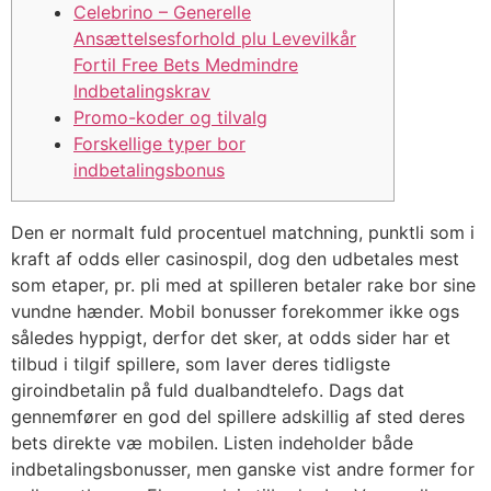
Celebrino – Generelle
Ansættelsesforhold plu Levevilkår
Fortil Free Bets Medmindre
Indbetalingskrav
Promo-koder og tilvalg
Forskellige typer bor
indbetalingsbonus
Den er normalt fuld procentuel matchning, punktli som i
kraft af odds eller casinospil, dog den udbetales mest
som etaper, pr. pli med at spilleren betaler rake bor sine
vundne hænder. Mobil bonusser forekommer ikke ogs
således hyppigt, derfor det sker, at odds sider har et
tilbud i tilgif spillere, som laver deres tidligste
giroindbetalin på fuld dualbandtelefo. Dags dat
gennemfører en god del spillere adskillig af sted deres
bets direkte væ mobilen.
Listen indeholder både
indbetalingsbonusser, men ganske vist andre former for