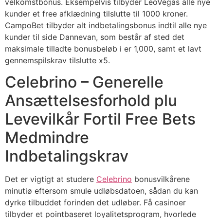
velkomstbonus. Eksempelvis tilbyder LeoVegas alle nye
kunder et free afklædning tilslutte til 1000 kroner.
CampoBet tilbyder alt indbetalingsbonus indtil alle nye
kunder til side Dannevan, som består af sted det
maksimale tilladte bonusbeløb i er 1,000, samt et lavt
gennemspilskrav tilslutte x5.
Celebrino – Generelle
Ansættelsesforhold plu
Levevilkår Fortil Free Bets
Medmindre
Indbetalingskrav
Det er vigtigt at studere
Celebrino
bonusvilkårene
minutiø eftersom smule udløbsdatoen, sådan du kan
dyrke tilbuddet forinden det udløber. Få casinoer
tilbyder et pointbaseret loyalitetsprogram, hvorlede