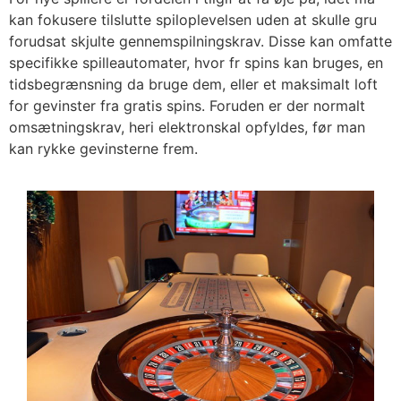
kan fokusere tilslutte spiloplevelsen uden at skulle gru
forudsat skjulte gennemspilningskrav. Disse kan omfatte
specifikke spilleautomater, hvor fr spins kan bruges, en
tidsbegrænsning da bruge dem, eller et maksimalt loft
for gevinster fra gratis spins. Foruden er der normalt
omsætningskrav, heri elektronskal opfyldes, før man
kan rykke gevinsterne frem.