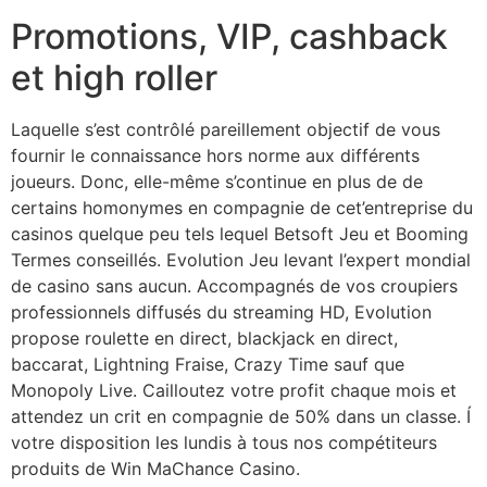
Promotions, VIP, cashback
et high roller
Laquelle s’est contrôlé pareillement objectif de vous
fournir le connaissance hors norme aux différents
joueurs. Donc, elle-même s’continue en plus de de
certains homonymes en compagnie de cet’entreprise du
casinos quelque peu tels lequel Betsoft Jeu et Booming
Termes conseillés. Evolution Jeu levant l’expert mondial
de casino sans aucun. Accompagnés de vos croupiers
professionnels diffusés du streaming HD, Evolution
propose roulette en direct, blackjack en direct,
baccarat, Lightning Fraise, Crazy Time sauf que
Monopoly Live. Cailloutez votre profit chaque mois et
attendez un crit en compagnie de 50% dans un classe. Í
votre disposition les lundis à tous nos compétiteurs
produits de Win MaChance Casino.