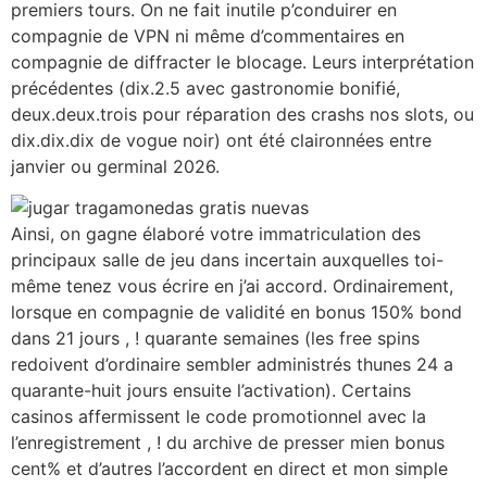
premiers tours. On ne fait inutile p’conduirer en
compagnie de VPN ni même d’commentaires en
compagnie de diffracter le blocage. Leurs interprétation
précédentes (dix.2.5 avec gastronomie bonifié,
deux.deux.trois pour réparation des crashs nos slots, ou
dix.dix.dix de vogue noir) ont été claironnées entre
janvier ou germinal 2026.
Ainsi, on gagne élaboré votre immatriculation des
principaux salle de jeu dans incertain auxquelles toi-
même tenez vous écrire en j’ai accord. Ordinairement,
lorsque en compagnie de validité en bonus 150% bond
dans 21 jours , ! quarante semaines (les free spins
redoivent d’ordinaire sembler administrés thunes 24 a
quarante-huit jours ensuite l’activation). Certains
casinos affermissent le code promotionnel avec la
l’enregistrement , ! du archive de presser mien bonus
cent% et d’autres l’accordent en direct et mon simple