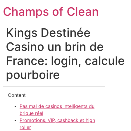
Champs of Clean
Kings Destinée
Casino un brin de
France: login, calcule
pourboire
Content
Pas mal de casinos intelligents du
brique réel
Promotions, VIP, cashback et high
roller