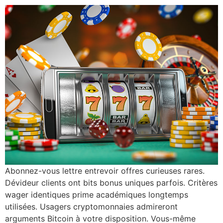
Abonnez-vous lettre entrevoir offres curieuses rares.
Dévideur clients ont bits bonus uniques parfois. Critères
wager identiques prime académiques longtemps
utilisées. Usagers cryptomonnaies admireront
arguments Bitcoin à votre disposition. Vous-même