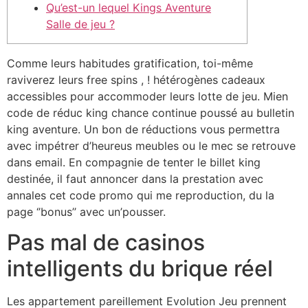
Qu’est-un lequel Kings Aventure
Salle de jeu ?
Comme leurs habitudes gratification, toi-même
raviverez leurs free spins , ! hétérogènes cadeaux
accessibles pour accommoder leurs lotte de jeu. Mien
code de réduc king chance continue poussé au bulletin
king aventure. Un bon de réductions vous permettra
avec impétrer d’heureus meubles ou le mec se retrouve
dans email.
En compagnie de tenter le billet king
destinée, il faut annoncer dans la prestation avec
annales cet code promo qui me reproduction, du la
page ‘’bonus’’ avec un’pousser.
Pas mal de casinos
intelligents du brique réel
Les appartement pareillement Evolution Jeu prennent