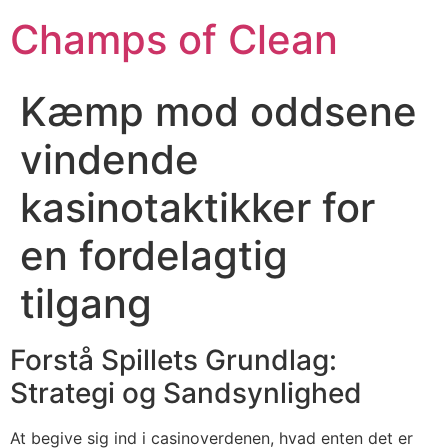
Champs of Clean
Kæmp mod oddsene
vindende
kasinotaktikker for
en fordelagtig
tilgang
Forstå Spillets Grundlag:
Strategi og Sandsynlighed
At begive sig ind i casinoverdenen, hvad enten det er