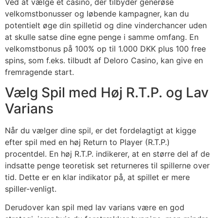
Ved at vælge et casino, der tilbyder generøse
velkomstbonusser og løbende kampagner, kan du
potentielt øge din spilletid og dine vinderchancer uden
at skulle satse dine egne penge i samme omfang. En
velkomstbonus på 100% op til 1.000 DKK plus 100 free
spins, som f.eks. tilbudt af Deloro Casino, kan give en
fremragende start.
Vælg Spil med Høj R.T.P. og Lav
Varians
Når du vælger dine spil, er det fordelagtigt at kigge
efter spil med en høj Return to Player (R.T.P.)
procentdel. En høj R.T.P. indikerer, at en større del af de
indsatte penge teoretisk set returneres til spillerne over
tid. Dette er en klar indikator på, at spillet er mere
spiller-venligt.
Derudover kan spil med lav varians være en god