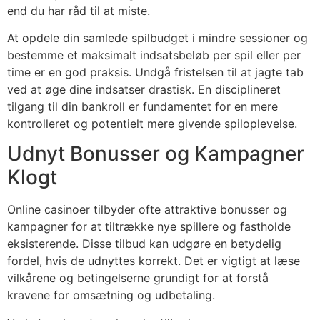
end du har råd til at miste.
At opdele din samlede spilbudget i mindre sessioner og
bestemme et maksimalt indsatsbeløb per spil eller per
time er en god praksis. Undgå fristelsen til at jagte tab
ved at øge dine indsatser drastisk. En disciplineret
tilgang til din bankroll er fundamentet for en mere
kontrolleret og potentielt mere givende spiloplevelse.
Udnyt Bonusser og Kampagner
Klogt
Online casinoer tilbyder ofte attraktive bonusser og
kampagner for at tiltrække nye spillere og fastholde
eksisterende. Disse tilbud kan udgøre en betydelig
fordel, hvis de udnyttes korrekt. Det er vigtigt at læse
vilkårene og betingelserne grundigt for at forstå
kravene for omsætning og udbetaling.