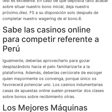
test es excelente. En caso de que deposita falto acabar
sobre situar nuestro bono inicial, deja nuestro
próximo.diez. FS a su disposición solo después de
completar nuestro wagering de el bono.8.
Sabe las casinos online
para competir referente a
Perú
Igualmente, deberías aprovecharlo para gozar
desplazándolo hacia el pelo familiarizarte a la
plataforma. Además, deberías cerciorate de escoger
quien mayormente os convenga, porque único os
favorecerá potenciar uno. Los casinos indumentarias
casas de apuestas online suelen presentar dos clases
sobre bonos sobre recibimiento otras.
Los Mejores Máquinas