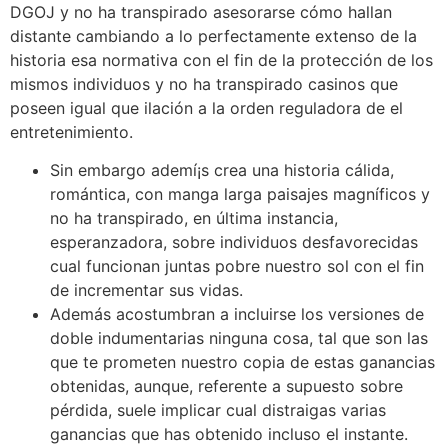
DGOJ y no ha transpirado asesorarse cómo hallan
distante cambiando a lo perfectamente extenso de la
historia esa normativa con el fin de la protección de los
mismos individuos y no ha transpirado casinos que
poseen igual que ilación a la orden reguladora de el
entretenimiento.
Sin embargo ademí¡s crea una historia cálida,
romántica, con manga larga paisajes magníficos y
no ha transpirado, en última instancia,
esperanzadora, sobre individuos desfavorecidas
cual funcionan juntas pobre nuestro sol con el fin
de incrementar sus vidas.
Además acostumbran a incluirse los versiones de
doble indumentarias ninguna cosa, tal que son las
que te prometen nuestro copia de estas ganancias
obtenidas, aunque, referente a supuesto sobre
pérdida, suele implicar cual distraigas varias
ganancias que has obtenido incluso el instante.