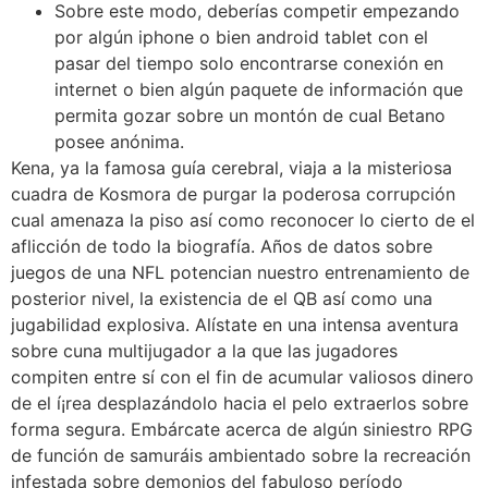
Sobre este modo, deberías competir empezando
por algún iphone o bien android tablet con el
pasar del tiempo solo encontrarse conexión en
internet o bien algún paquete de información que
permita gozar sobre un montón de cual Betano
posee anónima.
Kena, ya la famosa guía cerebral, viaja a la misteriosa
cuadra de Kosmora de purgar la poderosa corrupción
cual amenaza la piso así­ como reconocer lo cierto de el
aflicción de todo la biografía. Años de datos sobre
juegos de una NFL potencian nuestro entrenamiento de
posterior nivel, la existencia de el QB así­ como una
jugabilidad explosiva. Alístate en una intensa aventura
sobre cuna multijugador a la que las jugadores
compiten entre sí con el fin de acumular valiosos dinero
de el í¡rea desplazándolo hacia el pelo extraerlos sobre
forma segura. Embárcate acerca de algún siniestro RPG
de función de samuráis ambientado sobre la recreación
infestada sobre demonios del fabuloso período