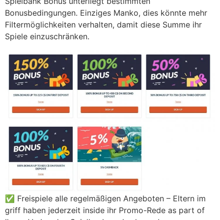
Spielbank Bonus unterliegt bestimmten
Bonusbedingungen. Einziges Manko, dies könnte mehr
Filtermöglichkeiten verhalten, damit diese Summe ihr
Spiele einzuschränken.
✅ Freispiele alle regelmäßigen Angeboten – Eltern im
griff haben jederzeit inside ihr Promo-Rede as part of