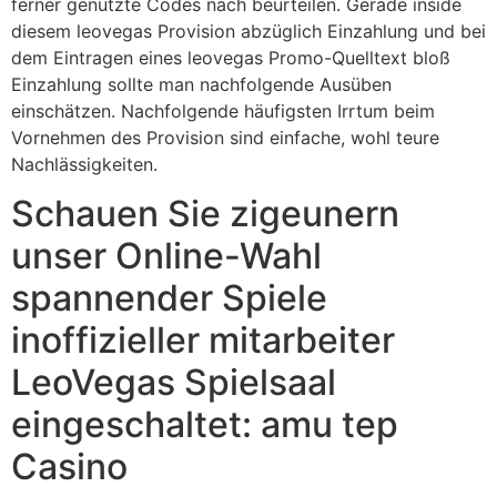
ferner genutzte Codes nach beurteilen. Gerade inside
diesem leovegas Provision abzüglich Einzahlung und bei
dem Eintragen eines leovegas Promo-Quelltext bloß
Einzahlung sollte man nachfolgende Ausüben
einschätzen. Nachfolgende häufigsten Irrtum beim
Vornehmen des Provision sind einfache, wohl teure
Nachlässigkeiten.
Schauen Sie zigeunern
unser Online-Wahl
spannender Spiele
inoffizieller mitarbeiter
LeoVegas Spielsaal
eingeschaltet: amu tep
Casino